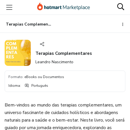
Ir
Ir
Ir
para
para
para
o
o
o
conteúdo
pagamento
rodapé
Terapias Complementares
principal
Terapias Complementares
Leandro Nascimento
Formato
:
eBooks ou Documentos
Idioma
:
Português
Bem-vindos ao mundo das terapias complementares, um
universo fascinante de cuidados holísticos e abordagens
naturais para a saúde e o bem-estar. Neste livro, você será
guiado por uma jornada enriquecedora, explorando as