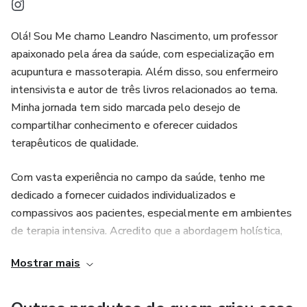
para cuidar de si mesmo e dos outros, esse livro será um
guia enriquecedor. Abrace essas abordagens integrativas e
Olá! Sou Me chamo Leandro Nascimento, um professor
permita-se desvendar os segredos da harmonia e do
apaixonado pela área da saúde, com especialização em
equilíbrio que a natureza oferece. Vamos juntos explorar
acupuntura e massoterapia. Além disso, sou enfermeiro
intensivista e autor de três livros relacionados ao tema.
Minha jornada tem sido marcada pelo desejo de
compartilhar conhecimento e oferecer cuidados
terapêuticos de qualidade.
Com vasta experiência no campo da saúde, tenho me
dedicado a fornecer cuidados individualizados e
compassivos aos pacientes, especialmente em ambientes
de terapia intensiva. Acredito que a abordagem holística,
combinada com práticas integrativas como acupuntura e
Mostrar mais
massoterapia, pode promover alívio e bem-estar para
aqueles que estão enfrentando desafios de saúde.