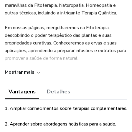
maravilhas da Fitoterapia, Naturopatia, Homeopatia e
outras técnicas, incluindo a intrigante Terapia Quântica.
Em nossas páginas, mergulharemos na Fitoterapia,
descobrindo o poder terapêutico das plantas e suas
propriedades curativas. Conheceremos as ervas e suas
aplicações, aprendendo a preparar infusões e extratos para
promover a saúde de forma natural.
Mostrar mais
A Naturopatia nos mostrará a importância de tratar o
indivíduo de forma integrada, considerando todos os
aspectos do ser humano: corpo, mente e espírito.
Vantagens
Detalhes
Exploraremos os benefícios de uma alimentação saudável,
atividade física, terapias manuais e técnicas de
1. Ampliar conhecimentos sobre terapias complementares.
relaxamento para alcançar o equilíbrio e a vitalidade.
2. Aprender sobre abordagens holísticas para a saúde.
Na Homeopatia, adentraremos no mundo das diluições e