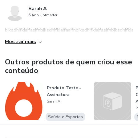
Sarah A
6 Ano Hotmarter
bjksdhjfkjajfasjfnbjksdhjfkjajfasjfnbjksdhjfkjajfasjfnbjksdhjfkjajf
Mostrar mais
Outros produtos de quem criou esse
conteúdo
Produto Teste -
P
Assinatura
C
Sarah A
S
Saúde e Esportes