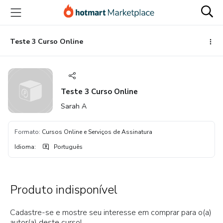
Ir
Ir
Ir
para
para
para
o
o
o
conteúdo
pagamento
rodapé
Teste 3 Curso Online
principal
Teste 3 Curso Online
Sarah A
Formato
:
Cursos Online e Serviços de Assinatura
Idioma
:
Português
Produto indisponível
Cadastre-se e mostre seu interesse em comprar para o(a)
autor(a) deste curso!