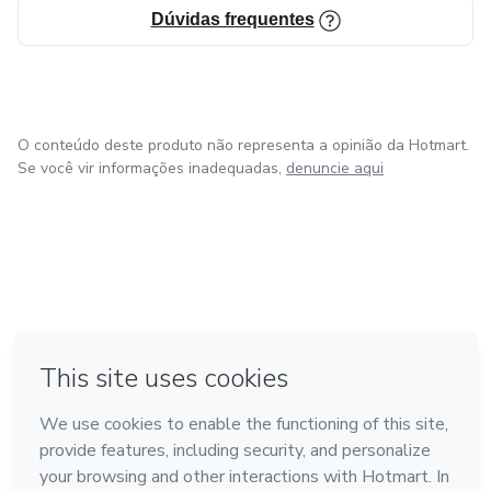
Dúvidas frequentes
O conteúdo deste produto não representa a opinião da Hotmart.
Se você vir informações inadequadas,
denuncie aqui
em Amsterdam
em Madrid
em Bogotá
Feito com
❤
em Belo Horizonte
na Cidade do México