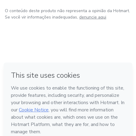
O conteúdo deste produto não representa a opinião da Hotmart.
Se você vir informações inadequadas,
denuncie aqui
em Amsterdam
em Madrid
em Bogotá
Feito com
❤
em Belo Horizonte
na Cidade do México
Conheça a Hotmart
Idioma
Português