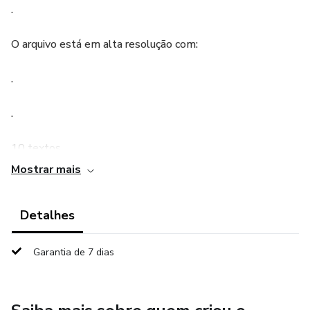
.
O arquivo está em alta resolução com:
.
.
10 textos
Mostrar mais
10 textos fatiados
Detalhes
5 folhas para serem colados os textos de forma
organizada.
Garantia de 7 dias
.
.