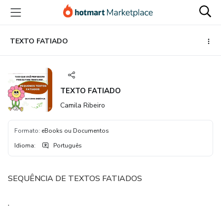
Ir
Ir
Ir
para
para
para
o
o
o
conteúdo
pagamento
rodapé
TEXTO FATIADO
principal
TEXTO FATIADO
Camila Ribeiro
Formato
:
eBooks ou Documentos
Idioma
:
Português
SEQUÊNCIA DE TEXTOS FATIADOS
.