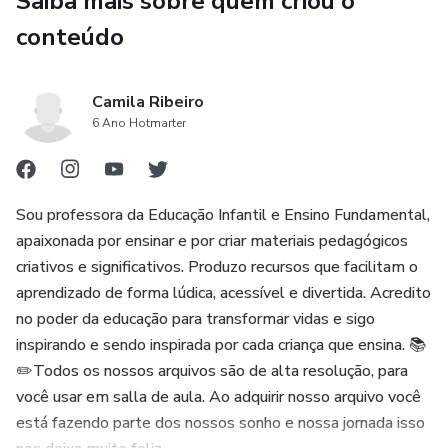
Saiba mais sobre quem criou o
conteúdo
📍R$6,00. Para adquirir clique no link azul da minha BIO ou
chame no Direct.
Camila Ribeiro
.
6 Ano Hotmarter
.
Sou professora da Educação Infantil e Ensino Fundamental,
Arquivo em PDF com 25 páginas, prontinho para você usar!
apaixonada por ensinar e por criar materiais pedagógicos
criativos e significativos. Produzo recursos que facilitam o
aprendizado de forma lúdica, acessível e divertida. Acredito
no poder da educação para transformar vidas e sigo
inspirando e sendo inspirada por cada criança que ensina. 📚
✏️Todos os nossos arquivos são de alta resolução, para
você usar em salla de aula. Ao adquirir nosso arquivo você
está fazendo parte dos nossos sonho e nossa jornada isso