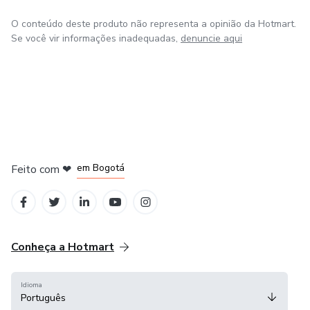
O conteúdo deste produto não representa a opinião da Hotmart.
Se você vir informações inadequadas,
denuncie aqui
em Amsterdam
em Madrid
em Bogotá
Feito com
❤
em Belo Horizonte
na Cidade do México
Conheça a Hotmart
Idioma
Português