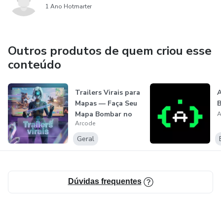
1 Ano Hotmarter
Outros produtos de quem criou esse
conteúdo
Trailers Virais para
A
Mapas — Faça Seu
B
Mapa Bombar no
A
Arcode
Fortni...
Geral
Dúvidas frequentes