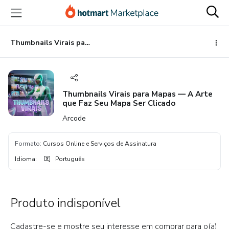
Ir
Ir
Ir
para
para
para
o
o
o
conteúdo
pagamento
rodapé
Thumbnails Virais para Mapas — A Arte que Faz Seu Mapa Ser Clicado
principal
Thumbnails Virais para Mapas — A Arte
que Faz Seu Mapa Ser Clicado
Arcode
Formato
:
Cursos Online e Serviços de Assinatura
Idioma
:
Português
Produto indisponível
Cadastre-se e mostre seu interesse em comprar para o(a)