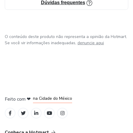
Dúvidas frequentes
O conteúdo deste produto não representa a opinião da Hotmart.
Se você vir informações inadequadas,
denuncie aqui
em Bogotá
em Amsterdam
em Madrid
na Cidade do México
Feito com
❤
em Belo Horizonte
Conheça a Hotmart