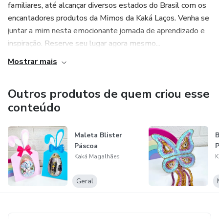
familiares, até alcançar diversos estados do Brasil com os
encantadores produtos da Mimos da Kaká Laços. Venha se
juntar a mim nesta emocionante jornada de aprendizado e
inspiração. Reserve seu lugar agora mesmo...
Mostrar mais
Outros produtos de quem criou esse
conteúdo
Maleta Blister
B
Páscoa
P
Kaká Magalhães
K
Geral