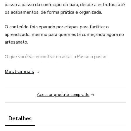
passo a passo da confecção da tiara, desde a estrutura até
os acabamentos, de forma prática e organizada.
O conteúdo foi separado por etapas para facilitar o
aprendizado, mesmo para quem está começando agora no
artesanato.
O que você vai encontrar na aula: •Passo a passo
completo e detalhado •Lista de materiais utilizados
Mostrar mais
•PDF para baixar e imprimir •Lista de fornecedores
Essa é uma peça super procurada no período junino e
Acessar produto comprado
perfeita tanto para uso próprio quanto para vendas e
encomendas.
Detalhes
Se você quer aprender uma tiara linda, atual e com ótimo