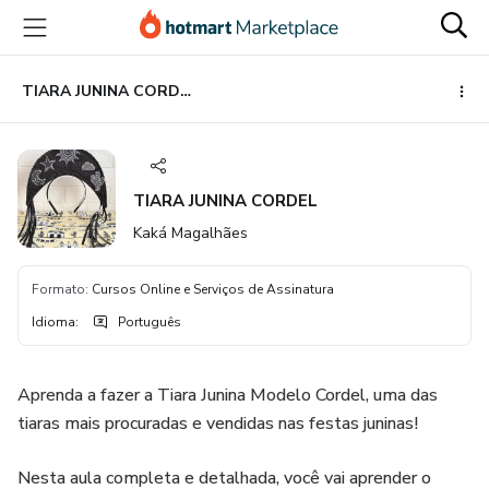
Ir
Ir
Ir
para
para
para
o
o
o
conteúdo
pagamento
rodapé
TIARA JUNINA CORDEL
principal
TIARA JUNINA CORDEL
Kaká Magalhães
Formato
:
Cursos Online e Serviços de Assinatura
Idioma
:
Português
Aprenda a fazer a Tiara Junina Modelo Cordel, uma das
tiaras mais procuradas e vendidas nas festas juninas!
Nesta aula completa e detalhada, você vai aprender o