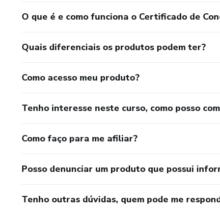
✔ Novos formatos virais adic
O que é e como funciona o Certificado de Con
Enquanto muitos aprendem uma
Quais diferenciais os produtos podem ter?
**máquina de criação viral**, p
frente das tendências.
Como acesso meu produto?
Se o seu objetivo é crescer na
inteligente para gerar result
Tenho interesse neste curso, como posso co
Como faço para me afiliar?
Posso denunciar um produto que possui info
Tenho outras dúvidas, quem pode me respond