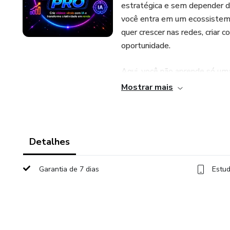
estratégica e sem depender d
você entra em um ecossistema 
quer crescer nas redes, criar 
oportunidade.
Aqui, você não aprende só uma
estão em alta agora — e cont
Mostrar mais
atualizações** conforme o me
Dentro do **Máquina Viral PRO
Detalhes
✔ Criar vídeos virais com IA d
Garantia de 7 dias
Estud
✔ Desenvolver imagens impact
✔ Aplicar técnicas de retenç
✔ Automatizar processos e es