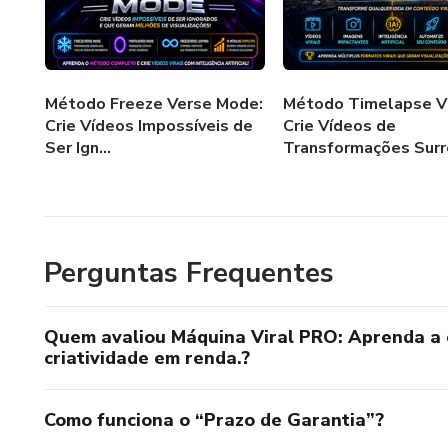
🔥 Monetização com vídeos
🔥 Conteúdo profissional com
Método Freeze Verse Mode:
Método Timelapse Vi
Crie Vídeos Impossíveis de
Crie Vídeos de
Mesmo que você nunca tenha e
Ser Ign...
Transformações Surre
começando agora no universo da
para simplificar o processo e 
Mais do que um curso, essa é 
Perguntas Frequentes
você.
✔ Acesso vitalício
Quem avaliou Máquina Viral PRO: Aprenda a cr
criatividade em renda.?
✔ Atualizações constantes
Como funciona o “Prazo de Garantia”?
✔ Novos conteúdos liberados