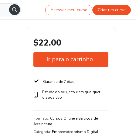
Acessar meu curso
Criar um curso
$22.00
Ir para o carrinho
Garantia de 7 dias
Estude do seu jeito e em qualquer
dispositivo
Formato
:
Cursos Online e Serviços de
Assinatura
Categoria
:
Empreendedorismo Digital