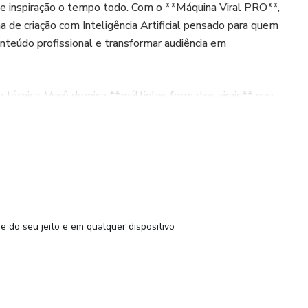
e inspiração o tempo todo. Com o **Máquina Viral PRO**,
de criação com Inteligência Artificial pensado para quem
conteúdo profissional e transformar audiência em
 técnica. Você domina **múltiplos formatos virais** que
inua recebendo **novos métodos, estratégias e
rcado evolui.
**, você vai aprender:
o zero
e do seu jeito e em qualquer dispositivo
antes e criativas
ão e engajamento
calar produção