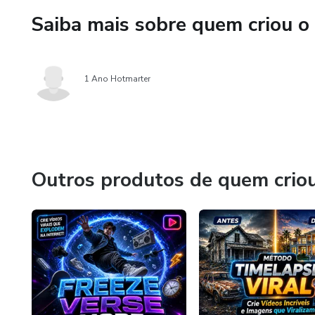
Saiba mais sobre quem criou o
✔ Criar conteúdo sem precisar
✔ Produzir vídeos profission
1 Ano Hotmarter
✔ Crescer em diferentes plat
Ideal para quem quer se desta
🔥 Instagram
Outros produtos de quem crio
🔥 TikTok
🔥 YouTube Shorts
🔥 Kwai
🔥 Perfis Dark