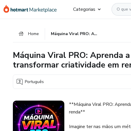
Ir
Ir
Ir
Categorias
para
para
para
o
o
o
conteúdo
pagamento
rodapé
Home
Máquina Viral PRO: Aprenda a criar vídeos virais com IA e transformar criatividade em renda.
principal
Máquina Viral PRO: Aprenda a c
transformar criatividade em re
Português
**Máquina Viral PRO: Aprenda a
renda**
Imagine ter nas mãos um métod