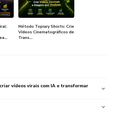
 IA
ral:
Método Topiary Shorts: Crie
Vídeos Cinematográficos de
ditado um vídeo, não saiba criar prompts ou esteja
a...
Trans...
 Inteligência Artificial, o **Máquina Viral PRO** foi feito
acelerar seus resultados.
uma **plataforma viva**, construída para evoluir junto com
iar vídeos virais com IA e transformar