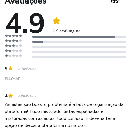
Avaliações
Filtrar
A.F.A.(Academia da Força Aérea): 2016
4.9
E.F.O.M.M.(Escola de Formação de Oficiais da Marinha
Mercante): 2016 e 2018
17 avaliações
A.P.M.B.B.(Academia de Policia Militar do Barro Branco):
2018 e 2019
Escola Politécnica da USP (Fuvest/Engenharia Elétrica):
2019
5
24/04/2026
ELLYMAR
E.P.C.Ar. (Escola Preparatória de Cadetes do Ar): 2020
4
20/03/2025
As aulas são boas, o problema é a falta de organização da
plataforma! Tudo misturado, listas espalhadas e
misturadas com as aulas, tudo confuso. E deveria ter a
opção de deixar a plataforma no modo c...