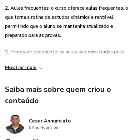
2. Aulas frequentes: o curso oferece aulas frequentes, o
que torna a rotina de estudos dinâmica e rentável,
permitindo que o aluno se mantenha atualizado e
preparado para as provas.
3. Professor experiente: as aulas são ministradas pelo
Professor Evaristo, um professor com larga experiência em
Mostrar mais
concursos militares, o que garante um ensino de qualidade
e eficiente.
Saiba mais sobre quem criou o
4. Suporte para dúvidas: o curso oferece um grupo no
conteúdo
WhatsApp para dúvidas, que funciona extremamente bem,
permitindo que o aluno tenha suporte para esclarecer suas
Cesar Annunciato
dúvidas e garantir um aprendizado eficiente.
6 Ano Hotmarter
5. Método testado e aprovado: o método aplicado no