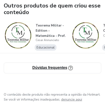
Outros produtos de quem criou esse
conteúdo
Teorema Militar -
T
Edition -
C
Matemática - Prof.
C
Cesar Annunciato
Cesar Annunci...
Educacional
Dúvidas frequentes
O conteúdo deste produto não representa a opinião da Hotmart.
Se você vir informações inadequadas,
denuncie aqui