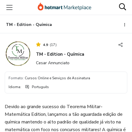
Ir
Ir
Ir
para
para
para
o
o
o
conteúdo
pagamento
rodapé
TM - Edition - Química
principal
4.9
(
17
)
TM - Edition - Química
Cesar Annunciato
Formato
:
Cursos Online e Serviços de Assinatura
Idioma
:
Português
Devido ao grande sucesso do Teorema Militar-
Matemática Edition, lançamos a tão aguardada edição de
química mantendo o alto padrão de qualidade já visto na
matemática com foco nos concursos militares! A química é