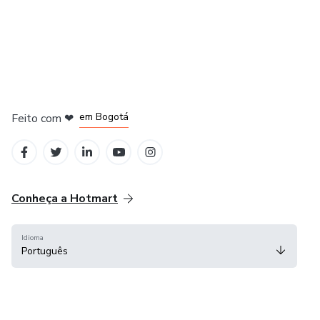
em Amsterdam
em Madrid
em Bogotá
Feito com
❤
em Belo Horizonte
na Cidade do México
Conheça a Hotmart
Idioma
Português