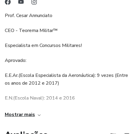
curso já foi testado e aprovado no Teorema Militar de
Prof. Cesar Annunciato
matemática, onde já temos mais de 1200 alunos,
garantindo que o aluno tenha um aprendizado eficiente e
CEO - Teorema Militar™️
eficaz.
Especialista em Concursos Militares!
Aprovado:
E.E.Ar.(Escola Especialista da Aeronáutica): 9 vezes (Entre
os anos de 2012 e 2017)
E.N.(Escola Naval): 2014 e 2016
Es.P.C.Ex.(Escola Preparatória de Cadetes do Exército):
Mostrar mais
2014