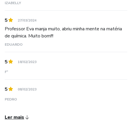
IZABELLY
5
27/03/2024
Professor Eva manja muito, abriu minha mente na matéria
de química. Muito bom!!!
EDUARDO
5
18/02/2023
Fº
5
08/02/2023
PEDRO
Ler mais