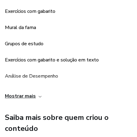
Matemática 6º a 9º ano
Exercícios com gabarito
Ensino Médio
Mural da fama
Biologia 1ª a 3ª série
Grupos de estudo
Física 1ª a 3ª série
Exercícios com gabarito e solução em texto
Geografia 1ª a 3ª série
Análise de Desempenho
História 1ª a 3ª série
Listas de Exercícios em PDF e DOC
Língua Inglesa 1ª a 3ª série
Mostrar mais
Língua Portuguesa 1ª a 3ª série
Saiba mais sobre quem criou o
Literatura 1ª a 3ª série
conteúdo