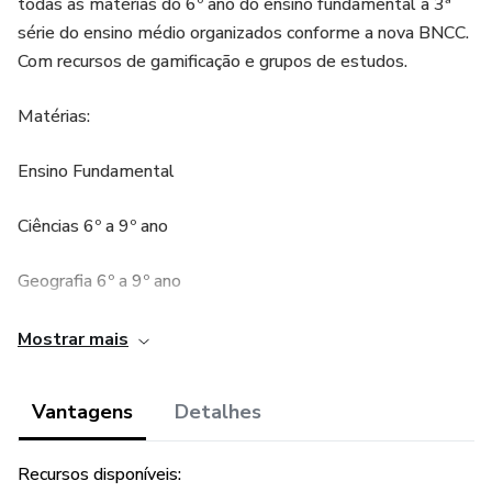
todas as matérias do 6º ano do ensino fundamental a 3ª
série do ensino médio organizados conforme a nova BNCC.
Com recursos de gamificação e grupos de estudos.
Matérias:
Ensino Fundamental
Ciências 6º a 9º ano
Geografia 6º a 9º ano
História 6º a 9º ano
Mostrar mais
Língua Inglesa 6º a 9º ano
Vantagens
Detalhes
Língua Portuguesa 6º a 9º ano
Recursos disponíveis: