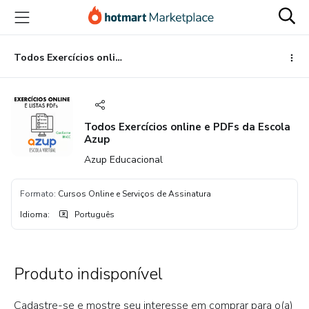
Ir
Ir
Ir
para
para
para
o
o
o
conteúdo
pagamento
rodapé
Todos Exercícios online e PDFs da Escola Azup
principal
Todos Exercícios online e PDFs da Escola
Azup
Azup Educacional
Formato
:
Cursos Online e Serviços de Assinatura
Idioma
:
Português
Produto indisponível
Cadastre-se e mostre seu interesse em comprar para o(a)