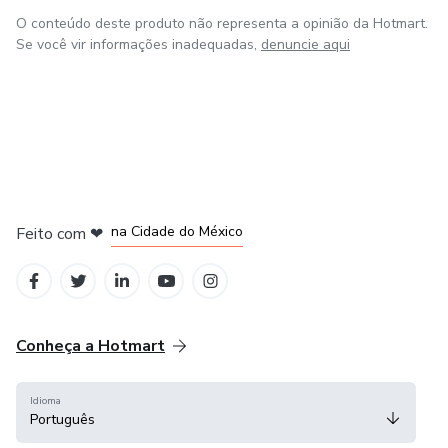
O conteúdo deste produto não representa a opinião da Hotmart.
Se você vir informações inadequadas,
denuncie aqui
em Bogotá
em Amsterdam
em Madrid
na Cidade do México
Feito com
❤
em Belo Horizonte
Conheça a Hotmart
Idioma
Português