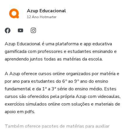
Matemática 1ª a 3ª série
Azup Educacional
Química 1ª a 3ª série
12 Ano Hotmarter
Para quem é?
Azup Educacional é uma plataforma e app educativa
Estudantes: Reforço escolar;
gamificada com professores e estudantes ensinando e
aprendendo juntos todas as matérias da escola.
Pais: Ajudar filhos ( homeschooling);
A Azup oferece cursos online organizados por matéria e
Professores: Elaborar aulas e exercícios.
por ano para estudantes do 6º ao 9º ano do ensino
fundamental e da 1ª a 3ª série do ensino médio. Estes
Como funciona?
cursos são oferecidos pela própria Azup com videoaulas,
exercícios simulados online com soluções e materiais de
Exercícios online com gabarito e solução em texto;
apoio em pdfs.
Gamificação ( níveis, desafios e murais da fama);
Também oferece pacotes de matérias para auxiliar