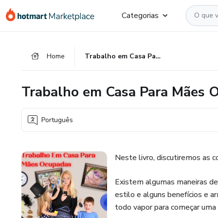
Ir
Ir
Ir
Categorias
para
para
para
o
o
o
conteúdo
pagamento
rodapé
Home
Trabalho em Casa Para Mães Ocupadas
principal
Trabalho em Casa Para Mães 
Português
Neste livro, discutiremos as c
Existem algumas maneiras de 
estilo e alguns benefícios e 
todo vapor para começar uma c