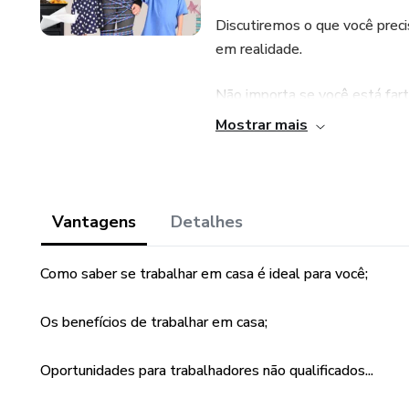
Discutiremos o que você preci
em realidade.
Não importa se você está fart
ganhar algum dinheiro extra, 
Mostrar mais
casa podem ser incríveis.
Vantagens
Detalhes
Como saber se trabalhar em casa é ideal para você;
Os benefícios de trabalhar em casa;
Oportunidades para trabalhadores não qualificados...