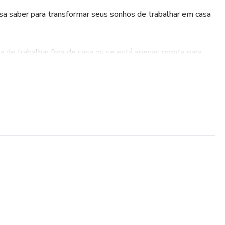
sa saber para transformar seus sonhos de trabalhar em casa
a de trabalhar fora de casa ou se está apenas pronta para
as oportunidades disponíveis para mães que trabalham em