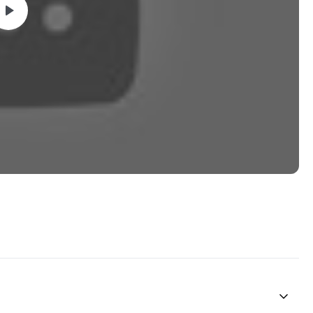
ormações, informações essa que podem ser usadas e
o investidor.