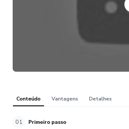
automação em cálculo de inf
otimizadas conforme o perfil d
Conteúdo
Vantagens
Detalhes
01
Primeiro passo