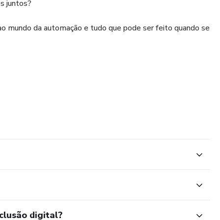
s juntos?
ao mundo da automação e tudo que pode ser feito quando se
ara que possa acompanhar o nosso dia a dia.
clusão digital?