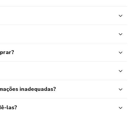
mprar?
rmações inadequadas?
ê-las?