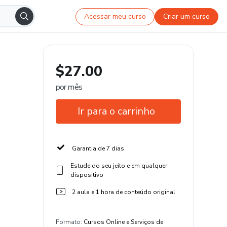
Acessar meu curso
Criar um curso
$27.00
por mês
Ir para o carrinho
Garantia de 7 dias
Estude do seu jeito e em qualquer
dispositivo
2 aula e 1 hora de conteúdo original
Formato
:
Cursos Online e Serviços de