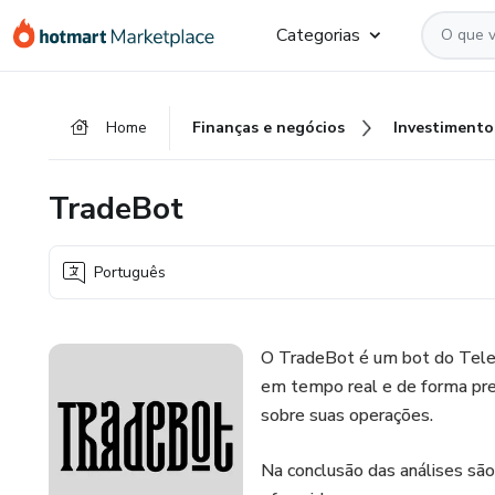
Ir
Ir
Ir
Categorias
para
para
para
o
o
o
conteúdo
pagamento
rodapé
Home
Finanças e negócios
Investimento
principal
TradeBot
Português
O TradeBot é um bot do Teleg
em tempo real e de forma pre
sobre suas operações.
Na conclusão das análises são