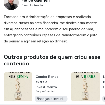
Felipe Guerrieri
5 Ano Hotmarter
Formado em Administração de empresas e realizado
diversos cursos na área financeira, me dedico atualmente
em ajudar pessoas a melhorarem o seu padrão de vida,
entregando conteúdos capazes de transformarem o jeito
de pensar e agir em relação ao dinheiro.
Outros produtos de quem criou esse
conteúdo
Combo Renda
M
extra e
E
Investimento
F
Felipe Guerrieri
Finanças e Investimentos