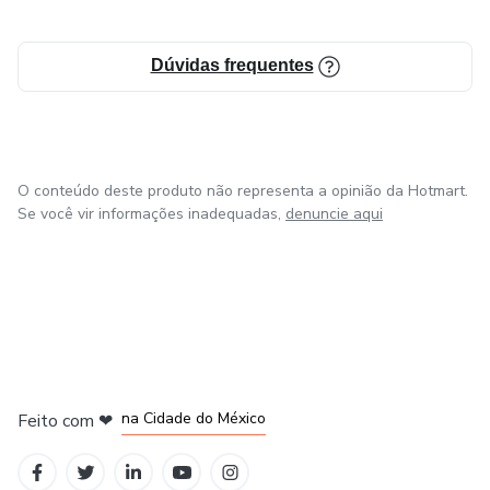
Dúvidas frequentes
O conteúdo deste produto não representa a opinião da Hotmart.
Se você vir informações inadequadas,
denuncie aqui
em Bogotá
em Amsterdam
em Madrid
na Cidade do México
Feito com
❤
em Belo Horizonte