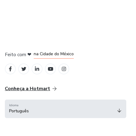
em Bogotá
em Amsterdam
em Madrid
na Cidade do México
Feito com
❤
em Belo Horizonte
Conheça a Hotmart
Idioma
Português