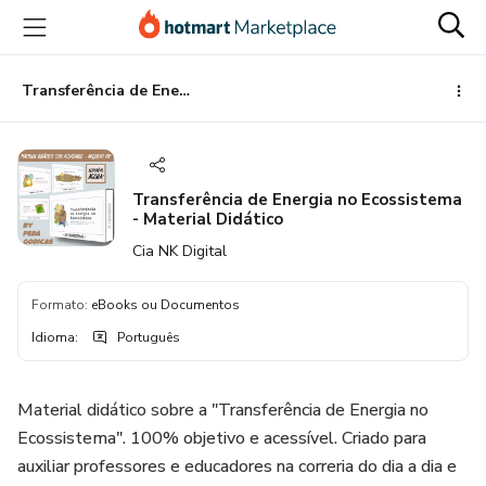
Ir
Ir
Ir
para
para
para
o
o
o
conteúdo
pagamento
rodapé
Transferência de Energia no Ecossistema - Material Didático
principal
Transferência de Energia no Ecossistema
- Material Didático
Cia NK Digital
Formato
:
eBooks ou Documentos
Idioma
:
Português
Material didático sobre a "Transferência de Energia no
Ecossistema". 100% objetivo e acessível. Criado para
auxiliar professores e educadores na correria do dia a dia e