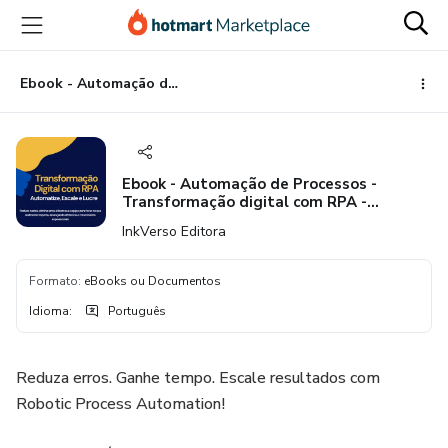
Ir
Ir
Ir
para
para
para
o
o
o
conteúdo
pagamento
rodapé
Ebook - Automação de Processos - Transformação digital com RPA - Automatize, Escale e Lucre
principal
Ebook - Automação de Processos -
Transformação digital com RPA -
Automatize, Escale e Lucre
InkVerso Editora
Formato
:
eBooks ou Documentos
Idioma
:
Português
Reduza erros. Ganhe tempo. Escale resultados com
Robotic Process Automation!