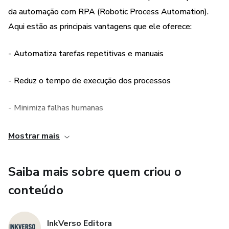
da automação com RPA (Robotic Process Automation).
Aqui estão as principais vantagens que ele oferece:
- Automatiza tarefas repetitivas e manuais
- Reduz o tempo de execução dos processos
- Minimiza falhas humanas
- Padroniza fluxos de trabalho
Mostrar mais
- Facilita a adaptação a mudanças no mercado
Saiba mais sobre quem criou o
conteúdo
- Oferece maior controle sobre os processos
InkVerso Editora