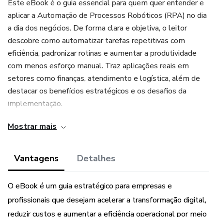
Este eBook é o guia essencial para quem quer entender e
aplicar a Automação de Processos Robóticos (RPA) no dia
a dia dos negócios. De forma clara e objetiva, o leitor
descobre como automatizar tarefas repetitivas com
eficiência, padronizar rotinas e aumentar a produtividade
com menos esforço manual. Traz aplicações reais em
setores como finanças, atendimento e logística, além de
destacar os benefícios estratégicos e os desafios da
implementação.
Mostrar mais
Ideal para profissionais de tecnologia, gestores e
empresas que desejam operar com mais inteligência,
agilidade e competitividade.
Vantagens
Detalhes
O eBook é um guia estratégico para empresas e
profissionais que desejam acelerar a transformação digital,
reduzir custos e aumentar a eficiência operacional por meio