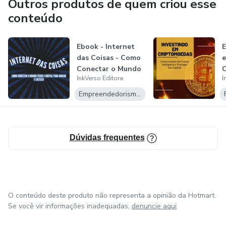
Outros produtos de quem criou esse
publicar com liberdade e impacto.
conteúdo
Com design atrativo e linguagem clara, nossos títulos
encantam desde a primeira página.
Ebook - Internet
E
das Coisas - Como
e
Conectar o Mundo
C
Acreditamos que leitura é descoberta e cada eBook é um
InkVerso Editora
I
Físico e...
F
portal para o novo.
Empreendedorismo Digital
Com foco em excelência digital, oferecemos obras
adaptadas à rotina moderna.
Dúvidas frequentes
InkVerso: onde a tinta encontra o verso e nasce uma nova
forma de ler.
O conteúdo deste produto não representa a opinião da Hotmart.
Se você vir informações inadequadas,
denuncie aqui