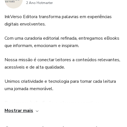
2 Ano Hotmarter
InkVerso Editora transforma palavras em experiências
digitais envolventes.
Com uma curadoria editorial refinada, entregamos eBooks
que informam, emocionam e inspiram.
Nossa missão é conectar leitores a conteúdos relevantes,
acessíveis e de alta qualidade.
Unimos criatividade e tecnologia para tornar cada leitura
uma jornada memorável.
Do romance à não-ficção, exploramos narrativas que
enriquecem mentes e corações.
Mostrar mais
Autores visionários encontram aqui um espaço para