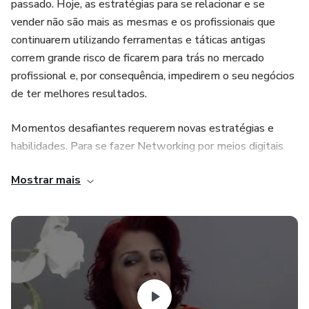
passado. Hoje, as estratégias para se relacionar e se
vender não são mais as mesmas e os profissionais que
continuarem utilizando ferramentas e táticas antigas
correm grande risco de ficarem para trás no mercado
profissional e, por consequência, impedirem o seu negócios
de ter melhores resultados.
Momentos desafiantes requerem novas estratégias e
habilidades. Para se fazer Networking por meios digitais
você precisar dominar as técnicas adequadas e assertivas.
Mostrar mais
Este curso vai revelar o que os profissionais de alta
performance estão fazendo para multiplicarem seus
resultados, criando redes de contato extremamente
poderosas que podem acompanhá-los por anos. Você
merece conhecer todos os segredos para ampliar as
possibilidades de lucro do seu negócio.