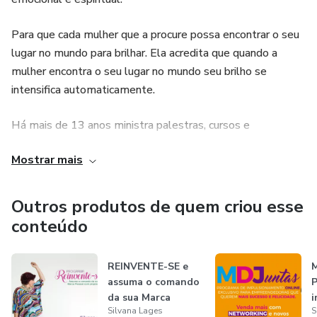
Para que cada mulher que a procure possa encontrar o seu
lugar no mundo para brilhar. Ela acredita que quando a
mulher encontra o seu lugar no mundo seu brilho se
intensifica automaticamente.
Há mais de 13 anos ministra palestras, cursos e
workshops, online e off-line por todo o Brasil e exterior e
Mostrar mais
hoje é uma palestrante internacional reconhecida por
apresentar o conteúdo de forma espontânea, criativa,
humanizada, acessível, dinâmica e divertida – esse é o
Outros produtos de quem criou esse
diferencial que faz suas palestras e cursos terem sucesso
conteúdo
entre o público.
REINVENTE-SE e
Silvana é formada em Consultoria de Imagem Pessoal e
assuma o comando
P
Corporativa pela Ilana Berenholc. É Master Coach, graduada
da sua Marca
i
pela escola de Condor Blanco, no Chile. Seu Mestre na
Silvana Lages
S
Pessoal com Pro...
o