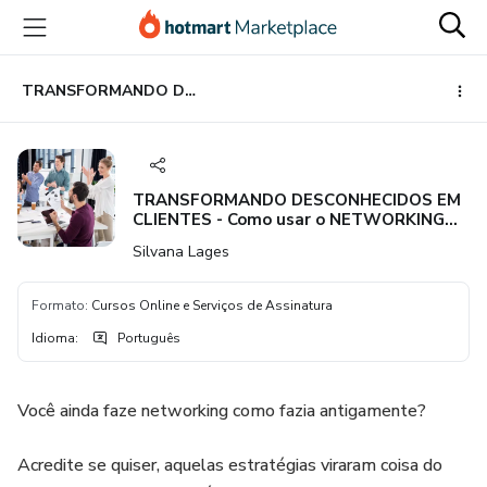
Ir
Ir
Ir
para
para
para
o
o
o
conteúdo
pagamento
rodapé
TRANSFORMANDO DESCONHECIDOS EM CLIENTES - Como usar o NETWORKING para alavancar os seus negócios
principal
TRANSFORMANDO DESCONHECIDOS EM
CLIENTES - Como usar o NETWORKING
para alavancar os seus negócios
Silvana Lages
Formato
:
Cursos Online e Serviços de Assinatura
Idioma
:
Português
Você ainda faze networking como fazia antigamente?
Acredite se quiser, aquelas estratégias viraram coisa do