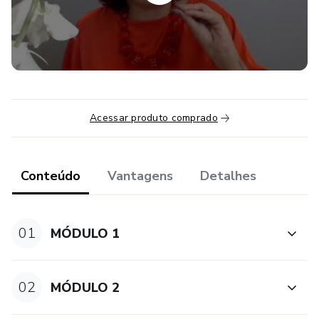
O objetivo é que você saia do curso preparado para os
novos tempos, destacando-se entre os diversos
profissionais da área e posicionando o seu negócio à frente
das que ainda não se adaptou à nova forma de pensar, agir
e se relacionar.
Acessar produto comprado
Conteúdo
Vantagens
Detalhes
01
MÓDULO 1
02
MÓDULO 2