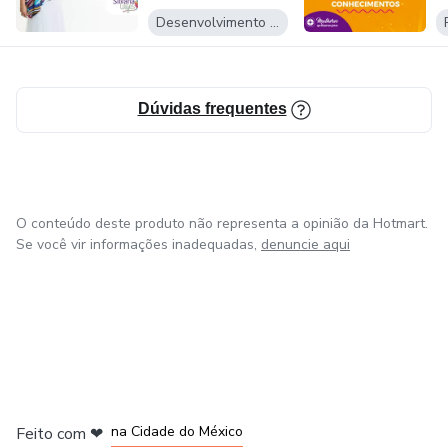
formação de palestrante é o renomado brasileiro Dr.
p
Desenvolvimento Pessoal
Roberto Shinyashiki, psiquiatra, palestrante e autor de
inúmeros livros.
Dúvidas frequentes
Silvana Lages tem várias outros formações que lhe
possibilitaram tornar-se especialista no que faz.
A frase que rege sua vida é “FAÇA ACONTECER. O
PODER ESTÁ EM VOCÊ. ”
O conteúdo deste produto não representa a opinião da Hotmart.
Se você vir informações inadequadas,
denuncie aqui
em Bogotá
em Amsterdam
em Madrid
na Cidade do México
Feito com
❤