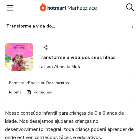
Ir
Ir
Ir
para
para
para
o
o
o
conteúdo
pagamento
rodapé
Transforme a vida dos seus filhos
principal
Transforme a vida dos seus filhos
Tailson Almeida Mota
Formato
:
eBooks ou Documentos
Idioma
:
Português
Nosso conteúdo infantil para crianças de 0 a 6 anos de
idade. Nos desejamos ajudar as crianças no
desenvolvimento integral, toda criança poderá aprender de
onde estiver, conteúdos fáceis e educativos.