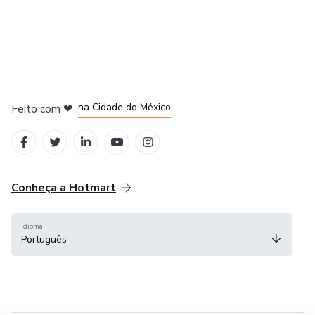
em Bogotá
em Amsterdam
em Madrid
na Cidade do México
Feito com
❤
em Belo Horizonte
Conheça a Hotmart
Idioma
Português