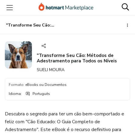
Ir
Ir
Ir
para
para
para
o
o
o
conteúdo
pagamento
rodapé
"Transforme Seu Cão: Métodos de Adestramento para Todos os Níveis
principal
"Transforme Seu Cão: Métodos de
Adestramento para Todos os Níveis
SUELI MOURA
Formato
:
eBooks ou Documentos
Idioma
:
Português
Descubra o segredo para ter um cão bem-comportado e
feliz com "Cão Educado: O Guia Completo de
Adestramento". Este eBook é o recurso definitivo para