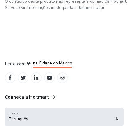
O conteúdo deste produto não representa a opinião da Hotmart.
Se você vir informações inadequadas,
denuncie aqui
em Bogotá
em Amsterdam
em Madrid
na Cidade do México
Feito com
❤
em Belo Horizonte
Conheça a Hotmart
Idioma
Português