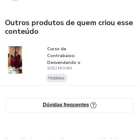
Outros produtos de quem criou esse
conteúdo
Curso de
Contrabaixo:
Desvendando o
SUELI MOURA
Gigante das
Cordas
Hobbies
Dúvidas frequentes