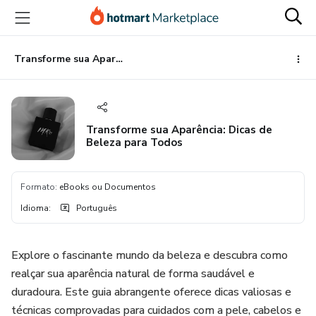
Ir
Ir
Ir
para
para
para
o
o
o
conteúdo
pagamento
rodapé
Transforme sua Aparência: Dicas de Beleza para Todos
principal
Transforme sua Aparência: Dicas de
Beleza para Todos
Formato
:
eBooks ou Documentos
Idioma
:
Português
Explore o fascinante mundo da beleza e descubra como
realçar sua aparência natural de forma saudável e
duradoura. Este guia abrangente oferece dicas valiosas e
técnicas comprovadas para cuidados com a pele, cabelos e