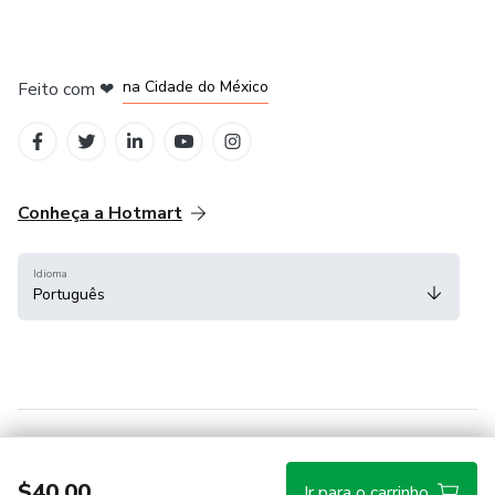
em Bogotá
em Amsterdam
em Madrid
na Cidade do México
Feito com
❤
em Belo Horizonte
Conheça a Hotmart
Idioma
Português
Central de ajuda
Termos
Privacidade
Cookies
$40.00
Ir para o carrinho