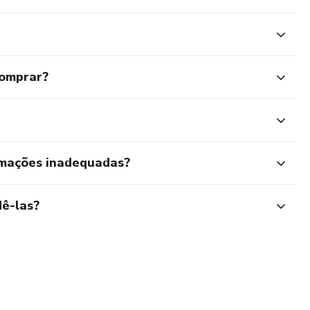
comprar?
rmações inadequadas?
ê-las?