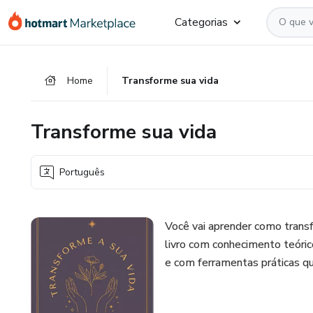
Ir
Ir
Ir
Categorias
para
para
para
o
o
o
conteúdo
pagamento
rodapé
Home
Transforme sua vida
principal
Transforme sua vida
Português
Você vai aprender como trans
livro com conhecimento teóric
e com ferramentas práticas que