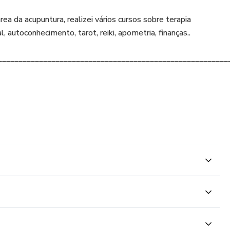
ea da acupuntura, realizei vários cursos sobre terapia
 autoconhecimento, tarot, reiki, apometria, finanças..
________________________________________________________