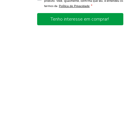
produto. Você, igualmente, confirma que leu, e entendeu os
*
termos da
Política de Privacidade
Tenho interesse em comprar!