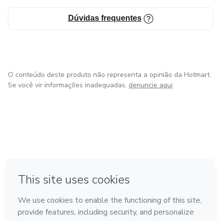
Dúvidas frequentes
O conteúdo deste produto não representa a opinião da Hotmart.
Se você vir informações inadequadas,
denuncie aqui
em Amsterdam
em Madrid
em Bogotá
Feito com
❤
em Belo Horizonte
na Cidade do México