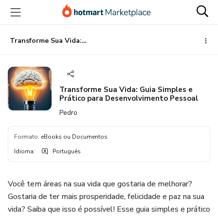
Ir
Ir
Ir
para
para
para
o
o
o
conteúdo
pagamento
rodapé
Transforme Sua Vida: Guia Simples e Prático para Desenvolvimento Pessoal
principal
Transforme Sua Vida: Guia Simples e
Prático para Desenvolvimento Pessoal
Pedro
Formato
:
eBooks ou Documentos
Idioma
:
Português
Você tem áreas na sua vida que gostaria de melhorar?
Gostaria de ter mais prosperidade, felicidade e paz na sua
vida? Saiba que isso é possível! Esse guia simples e prático