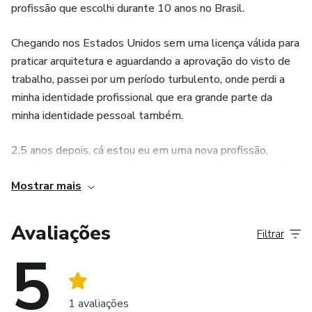
profissão que escolhi durante 10 anos no Brasil.
Chegando nos Estados Unidos sem uma licença válida para
praticar arquitetura e aguardando a aprovação do visto de
trabalho, passei por um período turbulento, onde perdi a
minha identidade profissional que era grande parte da
minha identidade pessoal também.
2,5 anos depois, cá estou eu em uma nova profissão,
seguindo uma nova carreira, em uma nova área de atuação
Mostrar mais
e feliz da vida.
O momento em que eu decidi o que faria da minha vida
Avaliações
Filtrar
profissional foi libertador. Desde esse dia planejei e
5
comecei a executar - ainda estou executando - aos poucos
a minha transição de carreira.
1 avaliações
Naquela época me sentia perdida, sozinha e sem