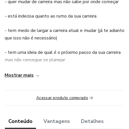
- quer mudar de carreira mas não sabe por onde começar
- está indecisa quanto ao rumo da sua carreira
- tem medo de largar a carreira atual e mudar (já te adianto
que isso não é necessário)
- tem uma ideia de qual é o próximo passo da sua carreira
mas não consegue se planejar
- tem um plano de carreira mas não consegue tirar do
Mostrar mais
papel
Ao longo dessas semanas, iremos trabalhar os 4 pilares da
Acessar produto comprado
transição de carreira de sucesso: o Autoconhecimento, a
Decisão, o Planejamento e a Ação,
Conteúdo
Vantagens
Detalhes
Embarque comigo nesse Jornada e enxergue a sua carreira