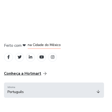
em Bogotá
em Amsterdam
em Madrid
na Cidade do México
Feito com
❤
em Belo Horizonte
Conheça a Hotmart
Idioma
Português