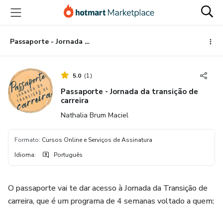
Ir
Ir
Ir
para
para
para
o
o
o
conteúdo
pagamento
rodapé
Passaporte - Jornada da transição de carreira
principal
5.0
(
1
)
Passaporte - Jornada da transição de
carreira
Nathalia Brum Maciel
Formato
:
Cursos Online e Serviços de Assinatura
Idioma
:
Português
O passaporte vai te dar acesso à Jornada da Transição de
carreira, que é um programa de 4 semanas voltado a quem: