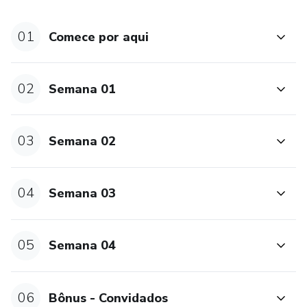
sob diversas perspectivas diferentes, aplicando a teoria em
exercícios práticos que vão te ajudar a sair do lugar.
01
Comece por aqui
Você vai ser capaz de tomar decisões conscientes, planejar
a sua transição de carreira e começar a tirar os seus planos
02
Semana 01
do papel aos pouquinhos!
03
Semana 02
04
Semana 03
05
Semana 04
06
Bônus - Convidados