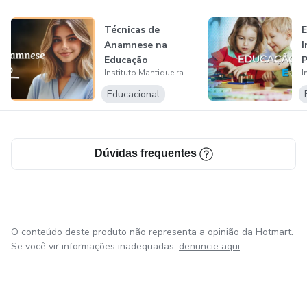
Técnicas de
E
Anamnese na
I
Educação
Instituto Mantiqueira
I
D
Educacional
Dúvidas frequentes
O conteúdo deste produto não representa a opinião da Hotmart.
Se você vir informações inadequadas,
denuncie aqui