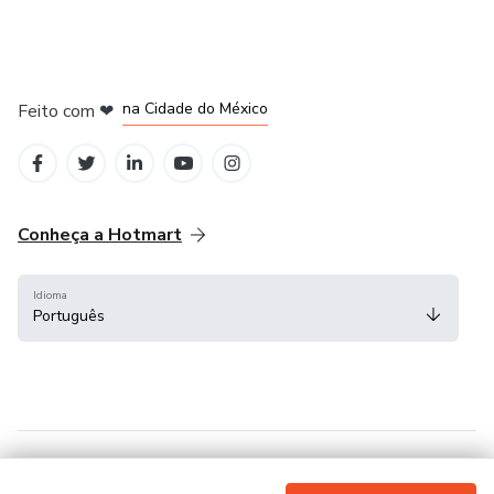
em Bogotá
em Amsterdam
em Madrid
na Cidade do México
Feito com
❤
em Belo Horizonte
Conheça a Hotmart
Idioma
Português
Central de ajuda
Termos
Privacidade
Cookies