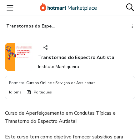
Ir
Ir
Ir
para
para
para
o
o
o
conteúdo
pagamento
rodapé
Transtornos do Espectro Autista
principal
Transtornos do Espectro Autista
Instituto Mantiqueira
Formato
:
Cursos Online e Serviços de Assinatura
Idioma
:
Português
Curso de Aperfeiçoamento em Condutas Típicas e
Transtorno do Espectro Autista!
Este curso tem como objetivo fornecer subsídios para