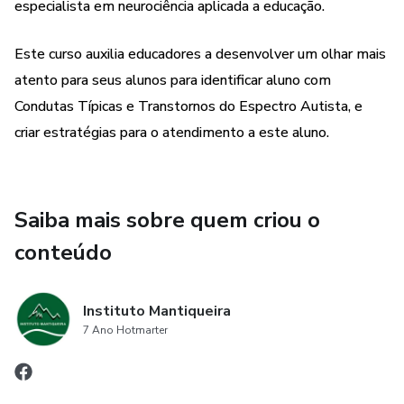
especialista em neurociência aplicada a educação.
Transtorno Autista;
Este curso auxilia educadores a desenvolver um olhar mais
Transtorno de Rett;
atento para seus alunos para identificar aluno com
Condutas Típicas e Transtornos do Espectro Autista, e
Transtorno de Asperger;
criar estratégias para o atendimento a este aluno.
Transtorno desintegrativo da infância;
Transtorno Global do Desenvolvimento sem outra
Saiba mais sobre quem criou o
especificação;
conteúdo
A Formação e aprendizagem da criança com Transtorno do
Espectro Autista;
Instituto Mantiqueira
7 Ano Hotmarter
Estratégias para a aprendizagem das crianças com
Transtorno do Espectro Autista.