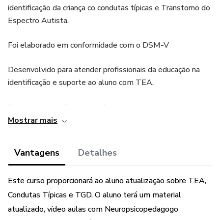
identificação da criança co condutas típicas e Transtorno do
Espectro Autista.
Foi elaborado em conformidade com o DSM-V
Desenvolvido para atender profissionais da educação na
identificação e suporte ao aluno com TEA.
Neste curso você vai aprender sobre:
Mostrar mais
Condutas típicas - Histórico do tratamento das pessoas
com doenças mentais ao longo dos séculos à terminologia
Vantagens
Detalhes
e a concepção de indivíduos com condutas típicas nos dias
atuais;
Este curso proporcionará ao aluno atualização sobre TEA,
Mudanças do DSM-IV para o DSM-V com a fusão do
Condutas Típicas e TGD. O aluno terá um material
termo de TGD para TEA;
atualizado, vídeo aulas com Neuropsicopedagogo