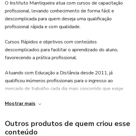
“Este produto não substitui o parecer médico profissional.
O Instituto Mantiqueira atua com cursos de capacitação
Sempre consulte um médico para tratar de assuntos
profissional, levando conhecimento de forma fácil e
relativos à saúde.”
descomplicada para quem deseja uma qualificação
profissional rápida e com qualidade.
Cursos Rápidos e objetivos com conteúdos
descomplicados para facilitar o aprendizado do aluno,
favorecendo a prática profissional.
Atuando com Educação a Distância desde 2011, já
qualificou inúmeros profissionais para o ingresso ao
mercado de trabalho cada dia mais concorrido que exige
uma qualificação profissional que realmente faça a
Mostrar mais
diferença.
Outros produtos de quem criou esse
conteúdo