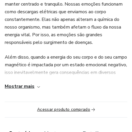
manter centrado e tranquilo. Nossas emoções funcionam
como descargas elétricas que enviamos ao corpo
constantemente. Elas não apenas alteram a química do
nosso organismo, mas também afetam o fluxo da nossa
energia vital. Por isso, as emoções são grandes
responsáveis pelo surgimento de doenças.
Além disso, quando a energia do seu corpo e do seu campo
magnético é impactada por um estado emocional negativo,
isso inevitavelmente gera consequências em diversos
aspectos da sua vida. Por exemplo, você pode começar a
Mostrar mais
atrair situações de conflito, dificuldades para avançar em
projetos pessoais ou profissionais, bloqueios financeiros e
até desafios nos relacionamentos. Tudo isso porque a
Acessar produto comprado
energia desequilibrada afeta a forma como você se
posiciona no mundo, interfere nas suas escolhas e até nas
oportunidades que você atrai.