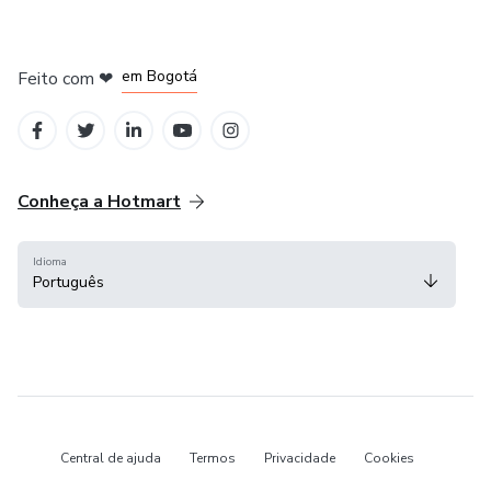
em Amsterdam
em Madrid
em Bogotá
Feito com
❤
em Belo Horizonte
na Cidade do México
Conheça a Hotmart
Idioma
Português
Central de ajuda
Termos
Privacidade
Cookies