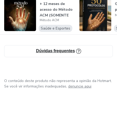
+ 12 meses de
G
bem-estar através de sua metodologia única.
acesso do Método
p
ACM (SOMENTE
M
Método ACM
AGORA)
Saúde e Esportes
Dúvidas frequentes
O conteúdo deste produto não representa a opinião da Hotmart.
Se você vir informações inadequadas,
denuncie aqui