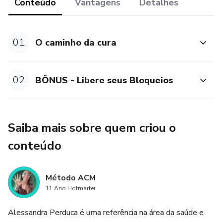
Conteúdo
Vantagens
Detalhes
Neste curso, você vai aprender a identificar as emoções,
além de alguns exercícios você também receberá todos os
protocolos para tratar cada uma delas de forma eficaz.
01
O caminho da cura
02
BÔNUS - Libere seus Bloqueios
Saiba mais sobre quem criou o
conteúdo
Método ACM
11 Ano Hotmarter
Alessandra Perduca é uma referência na área da saúde e