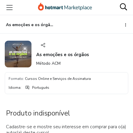
Ir
Ir
Ir
para
para
para
o
o
o
conteúdo
pagamento
rodapé
As emoções e os órgãos
principal
As emoções e os órgãos
Método ACM
Formato
:
Cursos Online e Serviços de Assinatura
Idioma
:
Português
Produto indisponível
Cadastre-se e mostre seu interesse em comprar para o(a)
autor(a) deste curso!