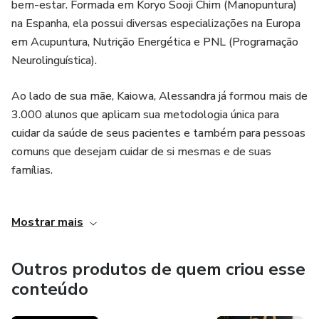
bem-estar. Formada em Koryo Sooji Chim (Manopuntura)
na Espanha, ela possui diversas especializações na Europa
em Acupuntura, Nutrição Energética e PNL (Programação
Neurolinguística).
Ao lado de sua mãe, Kaiowa, Alessandra já formou mais de
3.000 alunos que aplicam sua metodologia única para
cuidar da saúde de seus pacientes e também para pessoas
comuns que desejam cuidar de si mesmas e de suas
famílias.
Motivada por sua própria experiência, Alessandra
Mostrar mais
desenvolveu sua própria metodologia com o objetivo de
incentivar as pessoas a acreditarem em sua capacidade de
cura e a alcançarem o equilíbrio do próprio corpo. Ela
Outros produtos de quem criou esse
acredita que esse é o verdadeiro caminho para a cura. Com
conteúdo
mais de 26 anos de experiência, Alessandra continua
dedicada a ajudar as pessoas a melhorarem sua saúde e