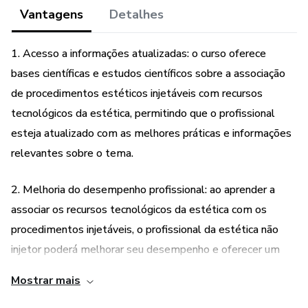
perguntas este curso é pra te ajudar, vamos encontrar
Vantagens
Detalhes
através das bases científicas a melhor forma de atuar
nestes casos!
1. Acesso a informações atualizadas: o curso oferece
bases científicas e estudos científicos sobre a associação
.
de procedimentos estéticos injetáveis com recursos
Como o profissional da estética pode associar os seus
tecnológicos da estética, permitindo que o profissional
recursos tecnológicos com os procedimentos injetáveis
esteja atualizado com as melhores práticas e informações
sem interferir e ainda melhorando o desempenho.
relevantes sobre o tema.
Não seja deixada de lado, fale a mesma língua da estética
2. Melhoria do desempenho profissional: ao aprender a
atual.
associar os recursos tecnológicos da estética com os
procedimentos injetáveis, o profissional da estética não
CONTEÚDO PROGRAMÁTICO
injetor poderá melhorar seu desempenho e oferecer um
APRESENTAÇÃO
serviço mais completo e eficiente aos seus clientes.
Mostrar mais
• PROCEDIMENTOS INJETÁVEIS
3. Resolução de complicações: o curso aborda como