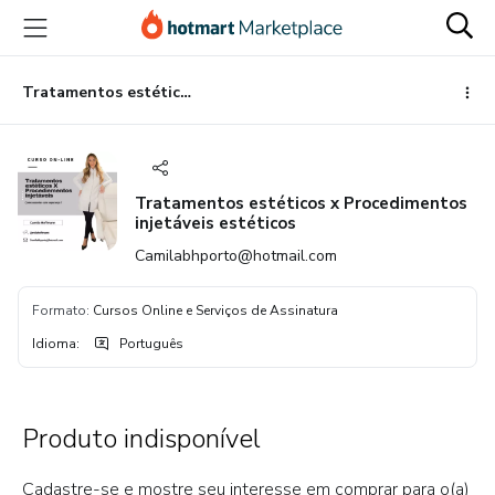
Ir
Ir
Ir
para
para
para
o
o
o
conteúdo
pagamento
rodapé
Tratamentos estéticos x Procedimentos injetáveis estéticos
principal
Tratamentos estéticos x Procedimentos
injetáveis estéticos
Camilabhporto@hotmail.com
Formato
:
Cursos Online e Serviços de Assinatura
Idioma
:
Português
Produto indisponível
Cadastre-se e mostre seu interesse em comprar para o(a)