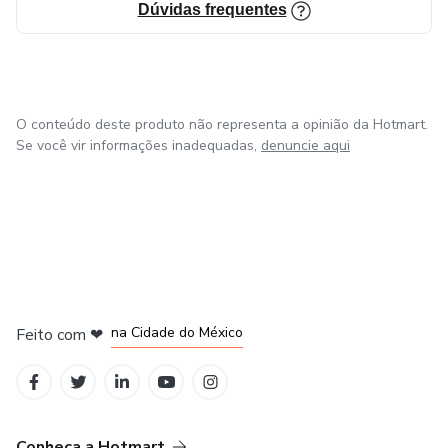
ESTÉTICAS ?
Dúvidas frequentes
microagulhamento e quais são as opções de peelings
quimicos seguros.
SEJA UM EXPERT EM MELASMA!
O conteúdo deste produto não representa a opinião da Hotmart.
Se você vir informações inadequadas,
denuncie aqui
em Bogotá
em Amsterdam
em Madrid
na Cidade do México
Feito com
❤
em Belo Horizonte
Conheça a Hotmart