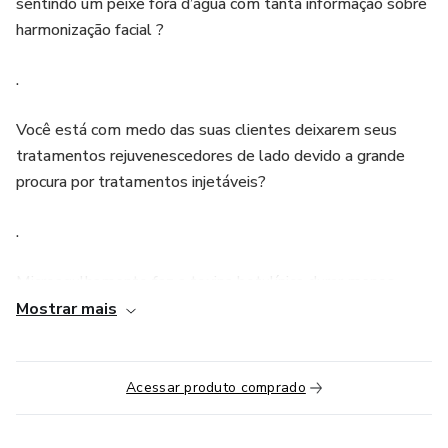
sentindo um peixe fora d’água com tanta informação sobre
harmonização facial ?
.
Você está com medo das suas clientes deixarem seus
tratamentos rejuvenescedores de lado devido a grande
procura por tratamentos injetáveis?
.
Microagulhamento faz a toxina botulínica durar menos
tempo? Radiofrequencia absorve ácido hialurônico, fios de
Mostrar mais
tração ou a toxina botulínica ?
.
Acessar produto comprado
Se você não soube responder com firmeza alguma destas