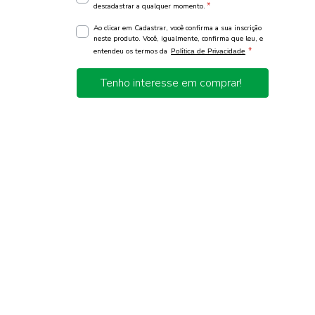
*
descadastrar a qualquer momento.
Ao clicar em Cadastrar, você confirma a sua inscrição
neste produto. Você, igualmente, confirma que leu, e
*
entendeu os termos da
Política de Privacidade
Tenho interesse em comprar!