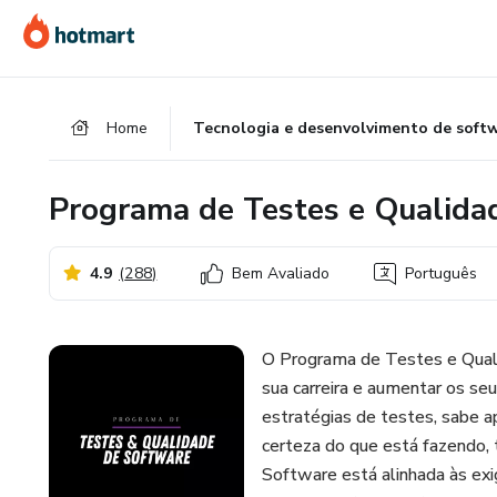
Ir
Ir
Ir
para
para
para
o
o
o
conteúdo
pagamento
rodapé
Home
Tecnologia e desenvolvimento de soft
principal
Programa de Testes e Qualida
4.9
(
288
)
Bem Avaliado
Português
O Programa de Testes e Qual
sua carreira e aumentar os seu
estratégias de testes, sabe a
certeza do que está fazendo
Software está alinhada às e