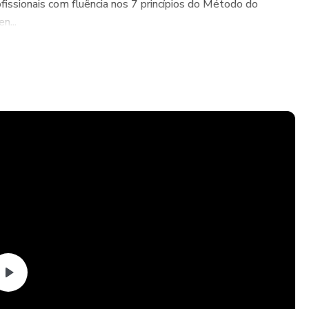
fissionais com fluência nos 7 princípios do Método do
n...