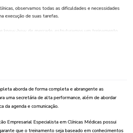
clínicas, observamos todas as dificuldades e necessidades
na execução de suas tarefas.
a e know-how de mercado, estruturamos um treinamento
ar sobre 3 pilares que são fundamentais para o exercício
e, são eles:
rtamentais para uma secretária de alta performance;
rnada do paciente; e
pleta aborda de forma completa e abrangente as
 estratégica da agenda e comunicação.
ra uma secretária de alta performance, além de abordar
ca da agenda e comunicação.
o Empresarial Especialista em Clínicas Médicas possui
e garante que o treinamento seja baseado em conhecimentos