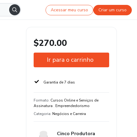
Acessar meu curso
Criar um curso
$270.00
Ir para o carrinho
Garantia de 7 dias
Formato
:
Cursos Online e Serviços de
Assinatura . Empreendedorismo
Categoria
:
Negócios e Carreira
Cinco Produtora