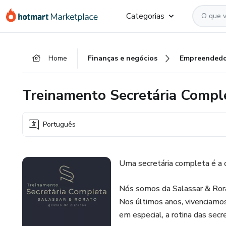
Ir
Ir
Ir
Categorias
para
para
para
o
o
o
conteúdo
pagamento
rodapé
Home
Finanças e negócios
Empreendedo
principal
Treinamento Secretária Compl
Português
Uma secretária completa é a 
Nós somos da Salassar & Rora
Nos últimos anos, vivenciamos
em especial, a rotina das secr