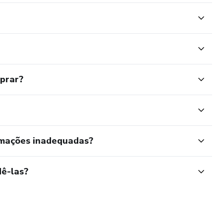
mprar?
rmações inadequadas?
ê-las?