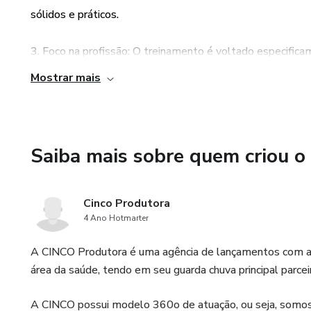
sólidos e práticos.
3. Foco na profissão: O treinamento é voltado especificam
competências e habilidades abordadas sejam relevantes e a
Mostrar mais
4. Aumento da performance: Com o treinamento, as secre
competências, o que resultará em uma melhoria significa
prestado aos pacientes.
Saiba mais sobre quem criou o
5. Chave para o sucesso: Uma secretária completa é a cha
Cinco Produtora
cuida da organização, gestão e atendimento ao paciente.
4 Ano Hotmarter
estarão preparadas para desempenhar essa função de form
A CINCO Produtora é uma agência de lançamentos com at
área da saúde, tendo em seu guarda chuva principal parcei
A CINCO possui modelo 360o de atuação, ou seja, somos