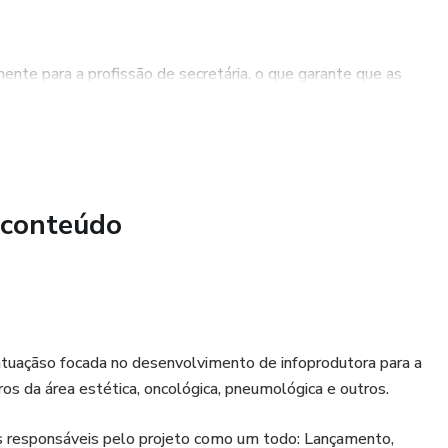
ente para a profissão de secretária, o que garante que as
plicáveis ao dia a dia da profissão.
tárias poderão desenvolver suas habilidades e
tiva em sua performance e na qualidade do atendimento
 conteúdo
ve para o sucesso de uma clínica médica, pois é ela quem
 Com o Treinamento Secretária Completa, as secretárias
a eficiente e eficaz.
uaçãso focada no desenvolvimento de infoprodutora para a
ros da área estética, oncológica, pneumológica e outros.
 responsáveis pelo projeto como um todo: Lançamento,