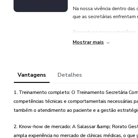
Na nossa vivência dentro das 
que as secretárias enfrentam 
Baseada na nossa experiênci
completo, no qual vamos abord
Mostrar mais
desta profissão tão important
Competência técnicas e compo
Vantagens
Detalhes
Atendimento, experiência e jo
1. Treinamento completo: O Treinamento Secretária Com
Organização, controle, gestão
competências técnicas e comportamentais necessárias pa
também o atendimento ao paciente e a gestão estratégi
2. Know-how de mercado: A Salassar &amp; Rorato Gestã
ampla experiência no mercado de clínicas médicas, o qu