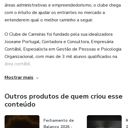
áreas administrativas e empreendedorismo, o clube chega
com o intuito de ajudar os entrantes no mercado a
entenderem qual o melhor caminho a seguir.
O Clube de Carreiras foi fundado pela sua idealizadora
Joseane Portugal, Contadora e Consultora, Empresária
Contábil, Especialista em Gestão de Pessoas e Psicologia
Organizacional, com mais de 3 mil alunos qualificados na
área contábil.
Mostrar mais
Percebendo a dificuldade de muitos jovens se
estabelecerem no mercado de trabalho ou iniciar o
empreendedorismo de forma adequada, Joseane Portugal
Outros produtos de quem criou esse
idealizou um ambiente capaz de proporcionar estes jovens
conteúdo
conhecimentos amplos para a sua jornada, qualificando e
capacitando a fim de fortalecer a sua carreira profissional.
Fechamento de
R
Balanço 2026 -
2