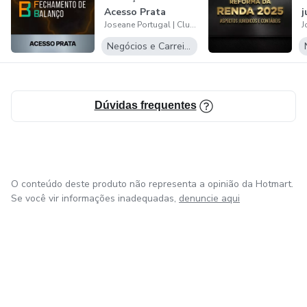
Acesso Prata
j
Joseane Portugal | Clube de Carreiras Educação e Negócios
c
Negócios e Carreira
Dúvidas frequentes
O conteúdo deste produto não representa a opinião da Hotmart.
Se você vir informações inadequadas,
denuncie aqui