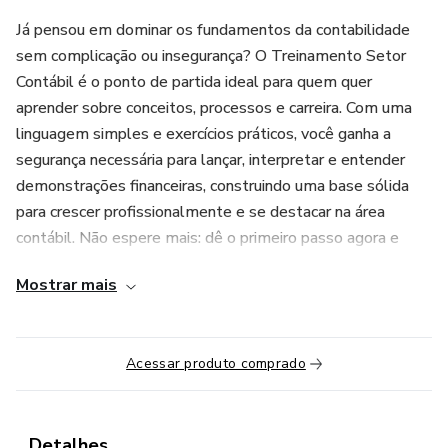
Já pensou em dominar os fundamentos da contabilidade
sem complicação ou insegurança? O Treinamento Setor
Contábil é o ponto de partida ideal para quem quer
aprender sobre conceitos, processos e carreira. Com uma
linguagem simples e exercícios práticos, você ganha a
segurança necessária para lançar, interpretar e entender
demonstrações financeiras, construindo uma base sólida
para crescer profissionalmente e se destacar na área
contábil. Não espere mais: dê o primeiro passo agora e
torne-se confiante para lidar com a contabilidade de forma
Mostrar mais
fácil e assertiva!
Acessar produto comprado
Detalhes