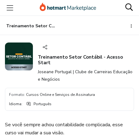
Ir
Ir
Ir
para
para
para
o
o
o
conteúdo
pagamento
rodapé
Treinamento Setor Contábil - Acesso Start
principal
Treinamento Setor Contábil - Acesso
Start
Joseane Portugal | Clube de Carreiras Educação
e Negócios
Formato
:
Cursos Online e Serviços de Assinatura
Idioma
:
Português
Se você sempre achou contabilidade complicada, esse
curso vai mudar a sua visão.