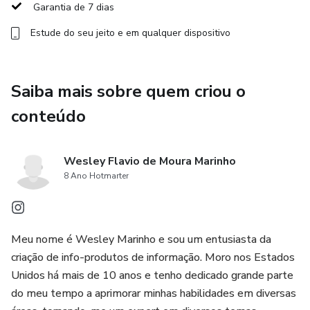
Garantia de 7 dias
Com mais de 10 módulos mostrando na teoria e na prática,
Estude do seu jeito e em qualquer dispositivo
tudo que você precisa saber para começar nesse negócio
extremamente rentável e promissor, mesmo que você não
tenha muito tempo e dinheiro para começar! Turo é o
Saiba mais sobre quem criou o
futuro dos aluguéis de carro, e você não vai querer perder
essa grande OPORTUNIDADE de crescer junto com a
conteúdo
empresa e poder ter a chance de criar seu próprio negócio!!!
Wesley Flavio de Moura Marinho
8 Ano Hotmarter
Meu nome é Wesley Marinho e sou um entusiasta da
criação de info-produtos de informação. Moro nos Estados
Unidos há mais de 10 anos e tenho dedicado grande parte
do meu tempo a aprimorar minhas habilidades em diversas