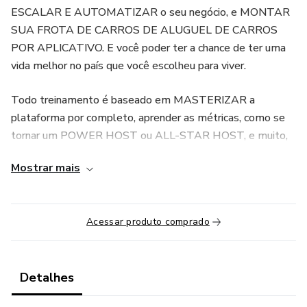
ESCALAR E AUTOMATIZAR o seu negócio, e MONTAR
SUA FROTA DE CARROS DE ALUGUEL DE CARROS
POR APLICATIVO. E você poder ter a chance de ter uma
vida melhor no país que você escolheu para viver.
Todo treinamento é baseado em MASTERIZAR a
plataforma por completo, aprender as métricas, como se
tornar um POWER HOST ou ALL-STAR HOST, e muito,
muito mais!!! E também ensinar várias outras formas e
Mostrar mais
plataformas para aumentar seus ganhos.
O objetivo do treinamento é ensinar toda a minha
Acessar produto comprado
experiência de anos trabalhando nesse negócio, e como eu
fiz para aumentar minha frota de 1 carro para 5 em um
período curto de tempo, mostrar os erros que todo
iniciante comete, para que você não os cometa, e possa
Detalhes
escalar seu negócio muito mais rápido.