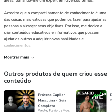
áreas, tornando-me um expert em diversos temas.
Acredito que o compartilhamento de conhecimento é uma
das coisas mais valiosas que podemos fazer para ajudar as
pessoas a alcançar seus objetivos. Por isso, me dedico a
criar conteúdos educativos e informativos que possam
ajudar os outros a adquirir novas habilidades e
conhecimentos.
Mostrar mais
Gosto de explorar diferentes temas em meus info-
produtos, desde finanças pessoais até desenvolvimento
pessoal e profissional. Acredito que há sempre algo novo a
Outros produtos de quem criou esse
ser aprendido e compartilhado, e é por isso que estou
conteúdo
constantemente buscando novas formas de aprimorar meu
conhecimento e compartilhar o que aprendi com os outros.
Prótese Capilar
D
Masculina - Guia
Além disso, sou apaixonado por tecnologia e utilizo
Completo
diversas ferramentas digitais para criar e promover meus
Wesley Flavio de Moura Marinho