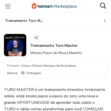
Ir
Ir
Ir
para
para
para
o
o
o
conteúdo
pagamento
rodapé
Treinamento Turo Master
principal
Treinamento Turo Master
Wesley Flavio de Moura Marinho
Formato
:
Cursos Online e Serviços de Assinatura
Idioma
:
Português
TURO MASTER é um treinamento interativo totalmente
online, onde ensino passo a passo do zero, uma nova e
grande OPORTUNIDADE de aprender tudo sobre o
TURO e várias outras plataformas para você COMEÇAR,