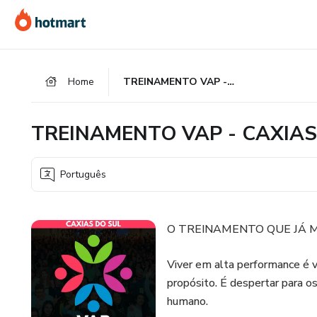
Ir
Ir
Ir
para
para
para
o
o
o
conteúdo
pagamento
rodapé
Home
TREINAMENTO VAP - CAXIAS
principal
TREINAMENTO VAP - CAXIAS
Português
O TREINAMENTO QUE JÁ M
Viver em alta performance é v
propósito. É despertar para os
humano.