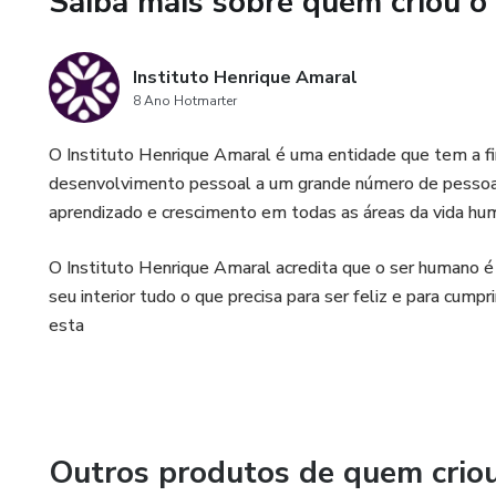
Saiba mais sobre quem criou o
TRANSFORMAÇÃO
Agora é o momento de ir ainda
Instituto Henrique Amaral
Alguns resgates e ajustes imp
8 Ano Hotmarter
REVOLUÇÃO
O Instituto Henrique Amaral é uma entidade que tem a fi
desenvolvimento pessoal a um grande número de pessoas
Chegou a hora de pensar fora 
aprendizado e crescimento em todas as áreas da vida hu
significado serão acrescenta
O Instituto Henrique Amaral acredita que o ser humano é e
seu interior tudo o que precisa para ser feliz e para c
esta
Outros produtos de quem crio