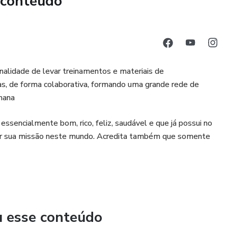
 conteúdo
 mais fundo para reconstruir o ser de alta performance.
ortantes precisam ser feitos nesta fase.
nalidade de levar treinamentos e materiais de
, de forma colaborativa, formando uma grande rede de
da caixa e fazer a diferença neste mundo. Amor, propósito e
mana
dos ao seu novo ser completamente transformado.
ssencialmente bom, rico, feliz, saudável e que já possui no
umprir sua missão neste mundo. Acredita também que somente
u esse conteúdo