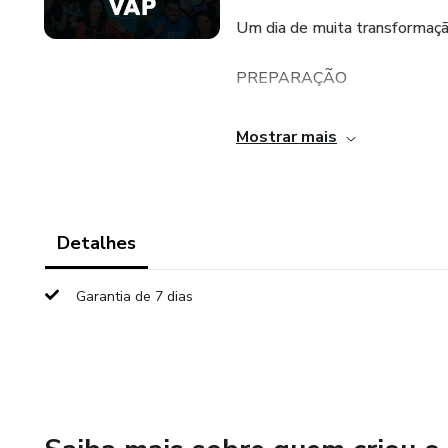
Um dia de muita transformaçã
PREPARAÇÃO
Já nos primeiros momentos, se
Mostrar mais
prepararmos para o grande e m
REPROGRAMAÇÃO
Detalhes
Hora de se livrar de velhos c
mental intensa para o sucesso,
Garantia de 7 dias
RENASCIMENTO
Após feita a faxina interna, é 
nova mentalidade aberta para 