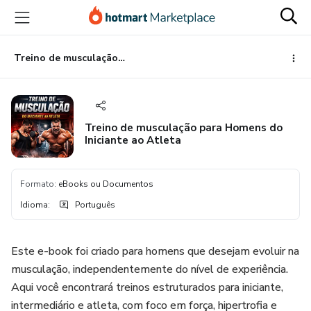
Ir
Ir
Ir
para
para
para
o
o
o
conteúdo
pagamento
rodapé
Treino de musculação para Homens do Iniciante ao Atleta
principal
Treino de musculação para Homens do
Iniciante ao Atleta
Formato
:
eBooks ou Documentos
Idioma
:
Português
Este e-book foi criado para homens que desejam evoluir na
musculação, independentemente do nível de experiência.
Aqui você encontrará treinos estruturados para iniciante,
intermediário e atleta, com foco em força, hipertrofia e