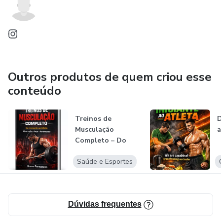
Outros produtos de quem criou esse
conteúdo
Treinos de
D
Musculação
a
Completo – Do
Iniciante ao Atleta
Saúde e Esportes
Dúvidas frequentes