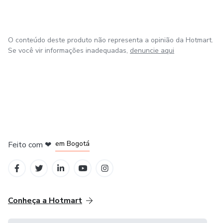
O conteúdo deste produto não representa a opinião da Hotmart.
Se você vir informações inadequadas,
denuncie aqui
em Amsterdam
em Madrid
em Bogotá
Feito com
❤
em Belo Horizonte
na Cidade do México
Conheça a Hotmart