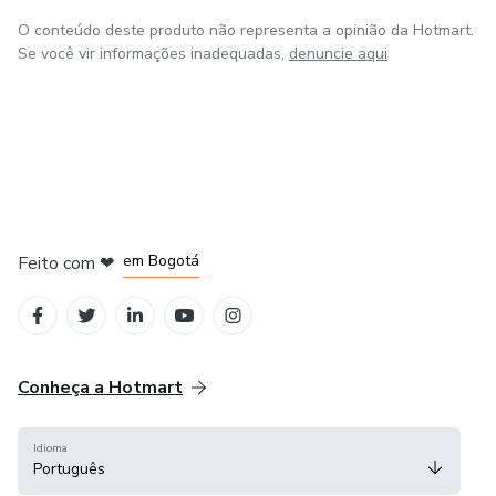
O conteúdo deste produto não representa a opinião da Hotmart.
Se você vir informações inadequadas,
denuncie aqui
em Amsterdam
em Madrid
em Bogotá
Feito com
❤
em Belo Horizonte
na Cidade do México
Conheça a Hotmart
Idioma
Português