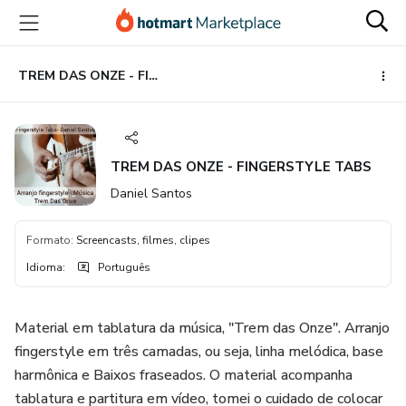
Ir
Ir
Ir
para
para
para
o
o
o
conteúdo
pagamento
rodapé
TREM DAS ONZE - FINGERSTYLE TABS
principal
TREM DAS ONZE - FINGERSTYLE TABS
Daniel Santos
Formato
:
Screencasts, filmes, clipes
Idioma
:
Português
Material em tablatura da música, "Trem das Onze". Arranjo
fingerstyle em três camadas, ou seja, linha melódica, base
harmônica e Baixos fraseados. O material acompanha
tablatura e partitura em vídeo, tomei o cuidado de colocar