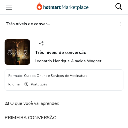
Ir
Ir
Ir
para
para
para
o
o
o
conteúdo
pagamento
rodapé
Três níveis de conversão
principal
Três níveis de conversão
Leonardo Henrique Almeida Wagner
Formato
:
Cursos Online e Serviços de Assinatura
Idioma
:
Português
📖 O que você vai aprender:
PRIMEIRA CONVERSÃO