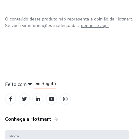
O conteúdo deste produto não representa a opinião da Hotmart.
Se você vir informações inadequadas,
denuncie aqui
em Amsterdam
em Madrid
em Bogotá
Feito com
❤
em Belo Horizonte
na Cidade do México
Conheça a Hotmart
Idioma