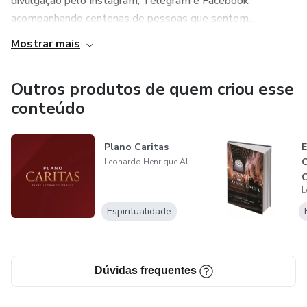
divulgação pelo Instagram, Telegram e Facebook
acompanhando centenas de pessoas que sentem...
Mostrar mais
Outros produtos de quem criou esse
conteúdo
Plano Caritas
C
Leonardo Henrique Almeida Wagner
C
Espiritualidade
Dúvidas frequentes