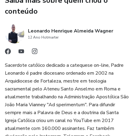
Saiba mais sobre quem criou o
conteúdo
TERCEIRA CONVERSÃO
Abraçar a cruz.
Leonardo Henrique Almeida Wagner
12 Ano Hotmarter
Aprender a transformar o sofrimento do cotidiano em
ocasião de amor.
Sacerdote católico dedicado a catequese on-line, Padre
"A santidade está nas pequenas cruzes de cada dia: um
Leonardo é padre diocesano ordenado em 2002 na
problema na família, um incômodo, uma limitação, uma
Arquidiocese de Fortaleza, mestre em teologia
renúncia."
sacramental pelo Ateneu Santo Anselmo em Roma e
atualmente trabalhando na Administração Apostólica São
João Maria Vianney "Ad sperimentum". Para difundir
sempre mais a Palavra de Deus e a doutrina da Santa
Igreja Católica criou um canal no YouTube em 2017
atualmente com 160.000 assinantes. Faz também