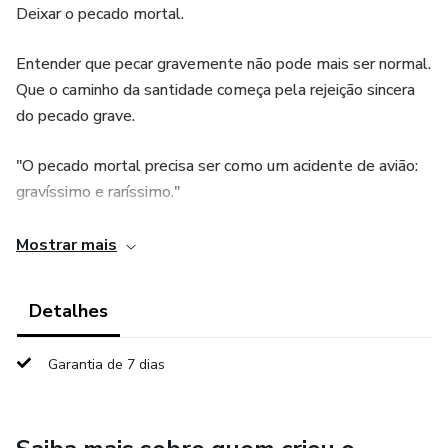
Deixar o pecado mortal.
Entender que pecar gravemente não pode mais ser normal.
Que o caminho da santidade começa pela rejeição sincera
do pecado grave.
"O pecado mortal precisa ser como um acidente de avião:
gravíssimo e raríssimo."
SEGUNDA CONVERSÃO
Mostrar mais
Tornar-se como uma criança.
Detalhes
Docilidade, humildade, abandono. A vida espiritual
Garantia de 7 dias
amadurece quando a alma se entrega, como uma criança
que confia plenamente no Pai.
"A humildade verdadeira é o esquecimento de si."