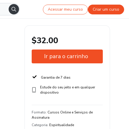
Acessar meu curso
Criar um curso
$32.00
Ir para o carrinho
Garantia de 7 dias
Estude do seu jeito e em qualquer
dispositivo
Formato
:
Cursos Online e Serviços de
Assinatura
Categoria
:
Espiritualidade