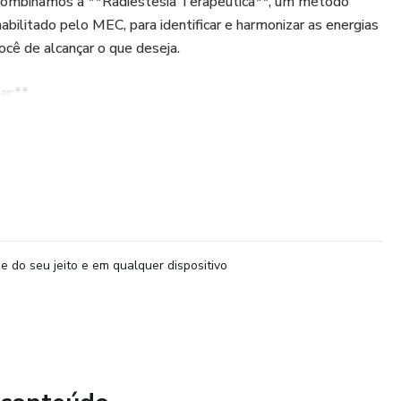
 combinamos a **Radiestesia Terapêutica**, um método
bilitado pelo MEC, para identificar e harmonizar as energias
cê de alcançar o que deseja.
ar:**
nda** – Remova cargas negativas, padrões herdados e
 – Restaure seu equilíbrio e vitalidade para atrair o que
e do seu jeito e em qualquer dispositivo
ão** – Potencialize sua conexão com o objetivo e libere o
 e criar uma nova realidade. A **Tríade da Materialização** é