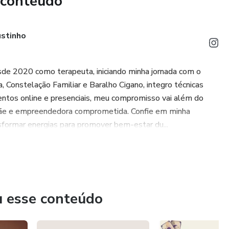
 conteúdo
o!
 o primeiro passo para um ano extraordinário. **
stinho
esde 2020 como terapeuta, iniciando minha jornada com o
 Constelação Familiar e Baralho Cigano, integro técnicas
mentos online e presenciais, meu compromisso vai além do
 mãe e empreendedora comprometida. Confie em minha
sformar energias para promover bem-estar du...
u esse conteúdo