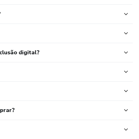
?
clusão digital?
mprar?