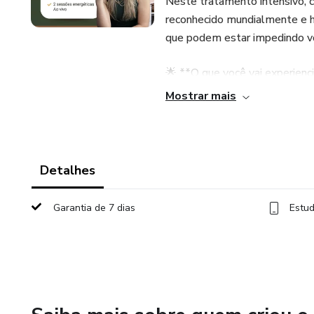
Neste tratamento intensivo,
reconhecido mundialmente e ha
que podem estar impedindo vo
🌟 **O que você vai experienci
Mostrar mais
✔ **Limpeza Espiritual Profu
energias estagnadas.
✔ **Harmonização Energética**
Detalhes
você busca.
Garantia de 7 dias
Estud
✔ **Impulso para Materializaç
caminho para a realização.
💡 **Por que 2025?**
É o ano para quebrar barreiras