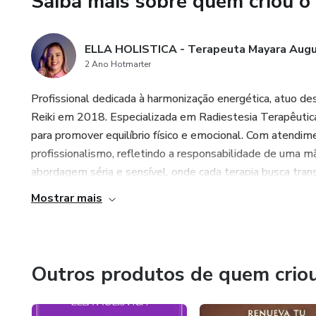
Saiba mais sobre quem criou o
o começo da sua transformaçã
👉 **Reserve seu lugar** e dê
ELLA HOLISTICA - Terapeuta Mayara Augu
2 Ano Hotmarter
Profissional dedicada à harmonização energética, atuo d
Reiki em 2018. Especializada em Radiestesia Terapêutica,
para promover equilíbrio físico e emocional. Com atendi
profissionalismo, refletindo a responsabilidade de uma
abordagem séria e sensível, onde cada terapia busca tran
Mostrar mais
Outros produtos de quem crio