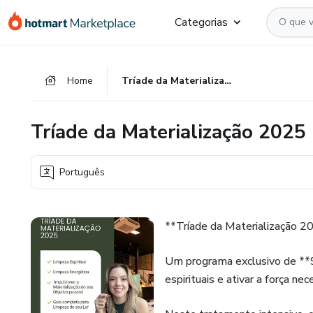
Ir
Ir
Ir
Categorias
para
para
para
o
o
o
conteúdo
pagamento
rodapé
Home
Tríade da Materialização 2025
principal
Tríade da Materialização 2025
Português
**Tríade da Materialização 2
Um programa exclusivo de **9 
espirituais e ativar a força ne