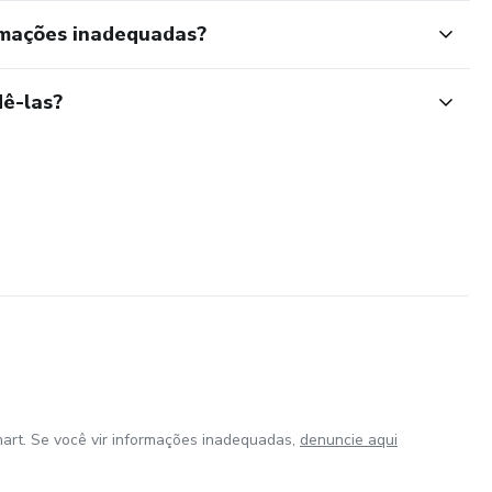
rmações inadequadas?
ê-las?
art. Se você vir informações inadequadas,
denuncie aqui