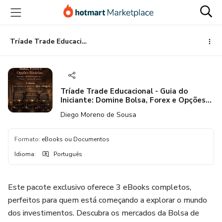
Ir
Ir
Ir
para
para
para
o
o
o
conteúdo
pagamento
rodapé
Tríade Trade Educacional - Guia do Iniciante: Domine Bolsa, Forex e Opções Binárias
principal
Tríade Trade Educacional - Guia do
Iniciante: Domine Bolsa, Forex e Opções
Binárias
Diego Moreno de Sousa
Formato
:
eBooks ou Documentos
Idioma
:
Português
Este pacote exclusivo oferece 3 eBooks completos,
perfeitos para quem está começando a explorar o mundo
dos investimentos. Descubra os mercados da Bolsa de