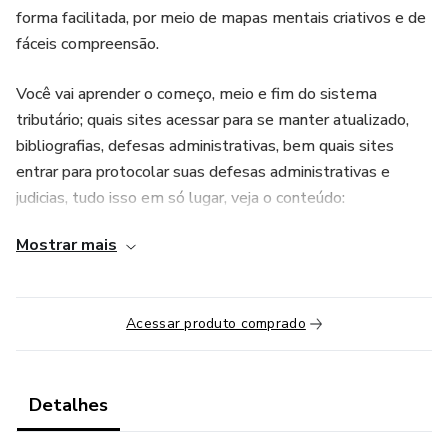
forma facilitada, por meio de mapas mentais criativos e de
fáceis compreensão.
Você vai aprender o começo, meio e fim do sistema
tributário; quais sites acessar para se manter atualizado,
bibliografias, defesas administrativas, bem quais sites
entrar para protocolar suas defesas administrativas e
judicias, tudo isso em só lugar, veja o conteúdo:
Mostrar mais
1. NOÇÕES INTRODUTÓRIAS
1.1 Mapas mentais com conceitos estruturais;
Acessar produto comprado
1.2 Mapa mental com as Espécies de tributos e sua
competência
Detalhes
1.3 Legislação pertinente de cada tributo;