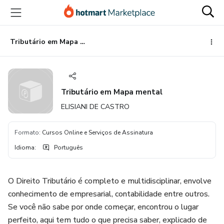
Ir
Ir
Ir
para
para
para
o
o
o
conteúdo
pagamento
rodapé
Tributário em Mapa mental
principal
Tributário em Mapa mental
ELISIANI DE CASTRO
Formato
:
Cursos Online e Serviços de Assinatura
Idioma
:
Português
O Direito Tributário é completo e multidisciplinar, envolve
conhecimento de empresarial, contabilidade entre outros.
Se você não sabe por onde começar, encontrou o lugar
perfeito, aqui tem tudo o que precisa saber, explicado de