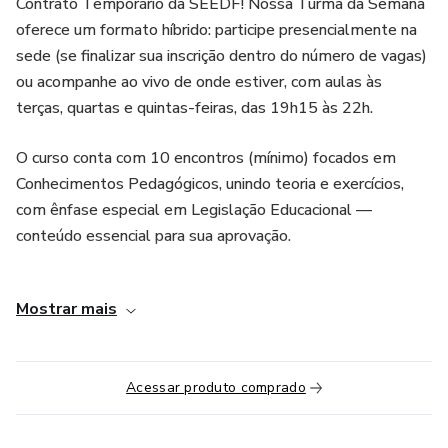
Contrato Temporário da SEEDF! Nossa Turma da Semana
oferece um formato híbrido: participe presencialmente na
sede (se finalizar sua inscrição dentro do número de vagas)
ou acompanhe ao vivo de onde estiver, com aulas às
terças, quartas e quintas-feiras, das 19h15 às 22h.
O curso conta com 10 encontros (mínimo) focados em
Conhecimentos Pedagógicos, unindo teoria e exercícios,
com ênfase especial em Legislação Educacional —
conteúdo essencial para sua aprovação.
E mais: todas as aulas ficarão gravadas até a data da prova,
Mostrar mais
para você revisar quando e quantas vezes quiser.
Garanta sua vaga e venha estudar com quem entende de
concurso!
Acessar produto comprado