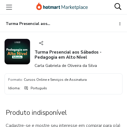
Ir
Ir
Ir
para
para
para
o
o
o
conteúdo
pagamento
rodapé
Turma Presencial aos Sábados - Pedagogia em Alto Nível
principal
Turma Presencial aos Sábados -
Pedagogia em Alto Nível
Carla Gabriela de Oliveira da Silva
Formato
:
Cursos Online e Serviços de Assinatura
Idioma
:
Português
Produto indisponível
Cadastre-se e mostre seu interesse em comprar para o(a)