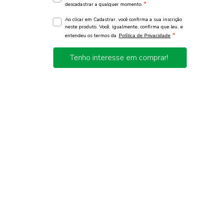
*
descadastrar a qualquer momento.
Ao clicar em Cadastrar, você confirma a sua inscrição
neste produto. Você, igualmente, confirma que leu, e
*
entendeu os termos da
Política de Privacidade
Tenho interesse em comprar!