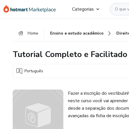
Ir
Ir
Ir
Categorias
para
para
para
o
o
o
conteúdo
pagamento
rodapé
Home
Ensino e estudo acadêmico
Direit
principal
Tutorial Completo e Facilitado
Português
Fazer a inscrição do vestibuli
neste curso você vai aprender
desde a separação dos docum
avançadas da ficha de inscrição