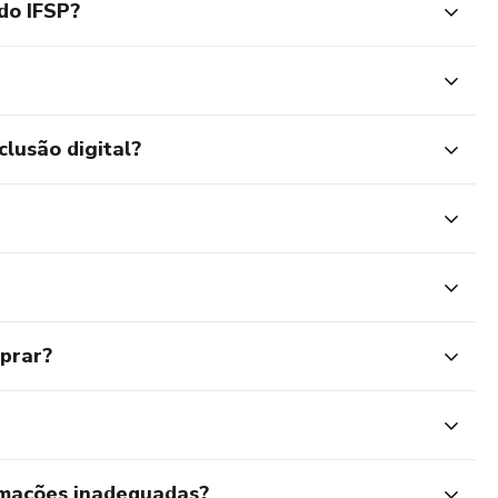
do IFSP?
clusão digital?
mprar?
rmações inadequadas?