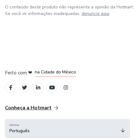
A VISÃO da nossa escola online: constituir-se como o líder
O conteúdo deste produto não representa a opinião da Hotmart.
e a maior Referência do Ensino e da Informação Musical no
Se você vir informações inadequadas,
denuncie aqui
Brasil, propondo-se como espaço agregador na construção
de conhecimento, destacando-se pela seriedade,
competência e responsabilidade no desenvolvimento de
seus programas de ensino.
em Bogotá
em Amsterdam
em Madrid
na Cidade do México
Feito com
❤
em Belo Horizonte
Conheça a Hotmart
Idioma
Português