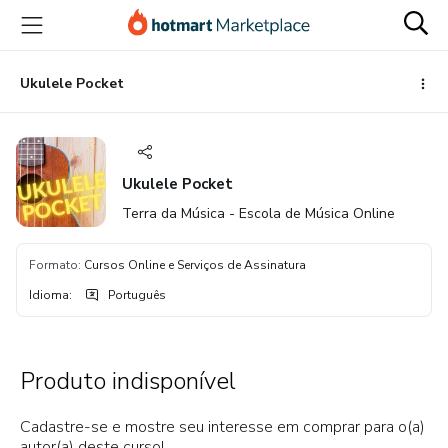
Ir
Ir
Ir
para
para
para
o
o
o
conteúdo
pagamento
rodapé
Ukulele Pocket
principal
Ukulele Pocket
Terra da Música - Escola de Música Online
Formato
:
Cursos Online e Serviços de Assinatura
Idioma
:
Português
Produto indisponível
Cadastre-se e mostre seu interesse em comprar para o(a)
autor(a) deste curso!