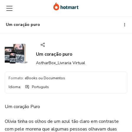
Ir
Ir
Ir
para
para
para
o
o
o
conteúdo
pagamento
rodapé
Um coração puro
principal
Um coração puro
AstharBox_Livraria Virtual
Formato
:
eBooks ou Documentos
Idioma
:
Português
Um coração Puro
Olivia tinha os olhos de um azul tão claro em contraste
com pele morena que algumas pessoas olhavam duas