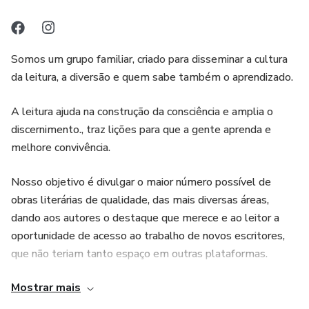
Orgulhosa de sua origem, ela faz questão de
criar histórias onde alguns personagens
Somos um grupo familiar, criado para disseminar a cultura
brasileiros se interagem com pessoas de
da leitura, a diversão e quem sabe também o aprendizado.
outras culturas, ressaltando os aspetos
A leitura ajuda na construção da consciência e amplia o
discernimento., traz lições para que a gente aprenda e
positivos, batalhadores e calientes do nosso
melhore convivência.
Nosso objetivo é divulgar o maior número possível de
povo.
obras literárias de qualidade, das mais diversas áreas,
dando aos autores o destaque que merece e ao leitor a
“O ser humano é tão complexo e nossa
oportunidade de acesso ao trabalho de novos escritores,
que não teriam tanto espaço em outras plataformas.
imaginação tão fantástica que a junção
Mostrar mais
Aqui você vai encontrar romances, cujo principal tema são
desses dois componentes permite a criação
as mulheres brasileiras, que moram em outros países e