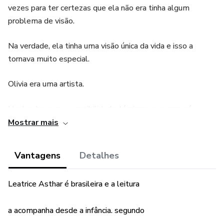
vezes para ter certezas que ela não era tinha algum
problema de visão.
Na verdade, ela tinha uma visão única da vida e isso a
tornava muito especial.
Olivia era uma artista.
Hauk achava que, sensibilidade, lágrimas e pureza só
cabiam a mulheres de filmes medievais. Para ele, Olivia era
Mostrar mais
apenas a mulher que invadira sua casa e que, na noite em
que a conheceu, ocupou sua cama
Vantagens
Detalhes
Como todas as mulheres que tivera antes, Olivia se
Leatrice Asthar é brasileira e a leitura
entregara fácil demais, e confiante, Hauk propusera que ela
se tornasse sua amante. A pronta aceitação dela só
a acompanha desde a infância. segundo
reforçou sua opinião machista. A única diferença é que,