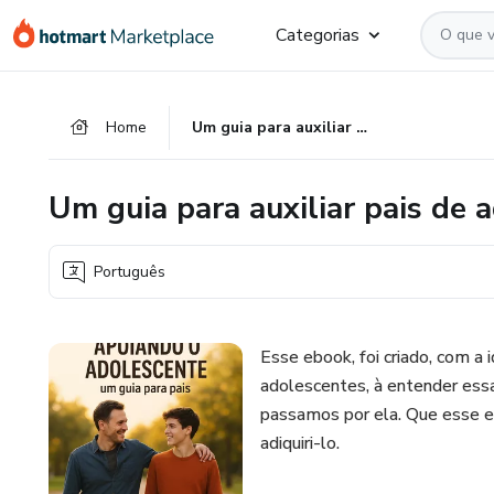
Ir
Ir
Ir
Categorias
para
para
para
o
o
o
conteúdo
pagamento
rodapé
Home
Um guia para auxiliar pais de adolescentes
principal
Um guia para auxiliar pais de 
Português
Esse ebook, foi criado, com a i
adolescentes, à entender essa
passamos por ela. Que esse eb
adiquiri-lo.