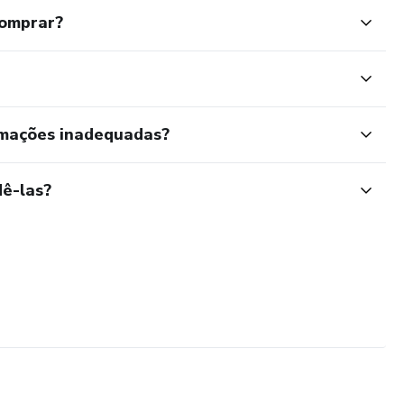
comprar?
rmações inadequadas?
ê-las?