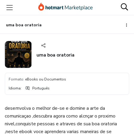
Ir
Ir
Ir
para
para
para
o
o
o
conteúdo
pagamento
rodapé
uma boa oratoria
principal
uma boa oratoria
Formato
:
eBooks ou Documentos
Idioma
:
Português
desemvolva o melhor de-se e domine a arte da
comunicaçao ,descubra agora como alcnçar o proximo
nivel,conquiste pessoas e atraves de sua boa oratoria
,neste ebook voce aprendera varias maneiras de se