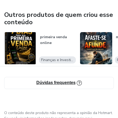
Outros produtos de quem criou esse
conteúdo
primeira venda
m
online
Finanças e Investimentos
Dúvidas frequentes
O conteúdo deste produto não representa a opinião da Hotmart.