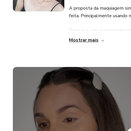
A proposta da maquiagem simpl
feita. Principalmente usand
Claro que uma maquiagem sim
pessoa. Mas as dicas aqui ne
Mostrar mais