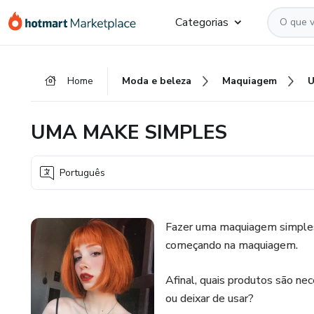
Ir
Ir
Ir
Categorias
para
para
para
o
o
o
conteúdo
pagamento
rodapé
Home
Moda e beleza
Maquiagem
U
principal
UMA MAKE SIMPLES
Português
Fazer uma maquiagem simples 
começando na maquiagem.
Afinal, quais produtos são n
ou deixar de usar?