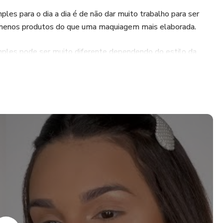
es para o dia a dia é de não dar muito trabalho para ser
o menos produtos do que uma maquiagem mais elaborada.
ples pode ser muito diferente dependendo do estilo da
sse post são fundamentais para a base de uma maquiagem.