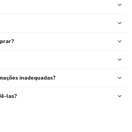
mprar?
rmações inadequadas?
ê-las?