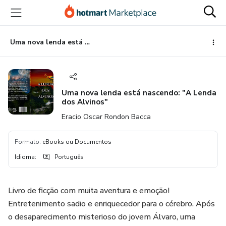
Ir
Ir
Ir
para
para
para
o
o
o
conteúdo
pagamento
rodapé
Uma nova lenda está nascendo: "A Lenda dos Alvinos"
principal
Uma nova lenda está nascendo: "A Lenda
dos Alvinos"
Eracio Oscar Rondon Bacca
Formato
:
eBooks ou Documentos
Idioma
:
Português
Livro de ficção com muita aventura e emoção!
Entretenimento sadio e enriquecedor para o cérebro. Após
o desaparecimento misterioso do jovem Álvaro, uma