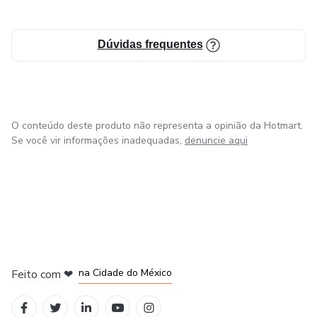
Dúvidas frequentes
O conteúdo deste produto não representa a opinião da Hotmart.
Se você vir informações inadequadas,
denuncie aqui
em Bogotá
em Amsterdam
em Madrid
na Cidade do México
Feito com
❤
em Belo Horizonte