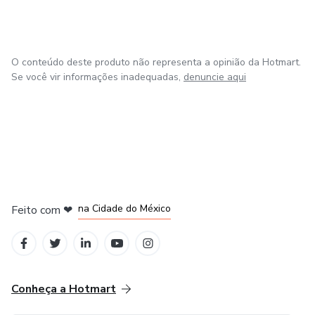
O conteúdo deste produto não representa a opinião da Hotmart.
Se você vir informações inadequadas,
denuncie aqui
em Bogotá
em Amsterdam
em Madrid
na Cidade do México
Feito com
❤
em Belo Horizonte
Conheça a Hotmart