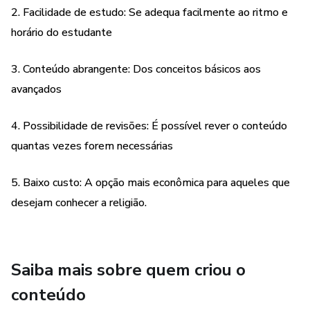
2. Facilidade de estudo: Se adequa facilmente ao ritmo e
horário do estudante
Com a apostila de Umbanda, você terá acesso a
informações sobre os Orixás, Guias Espirituais, Praticas dos
terreiros, Magia, Candomblé, Exu, Pomba Gira, Caboclo,
3. Conteúdo abrangente: Dos conceitos básicos aos
Preto-velho, Axé, Mediunidade, Oferendas, Firmezas,
avançados
Pontos cantados, Doutrina, Hierarquia, Fundamentos,
História da Umbanda e muito mais.
4. Possibilidade de revisões: É possível rever o conteúdo
quantas vezes forem necessárias
Não perca esta oportunidade de estudar a
Umbanda de forma organizada.
5. Baixo custo: A opção mais econômica para aqueles que
desejam conhecer a religião.
Saiba mais sobre quem criou o
conteúdo