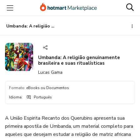
Ir
Ir
Ir
para
para
para
o
o
o
conteúdo
pagamento
rodapé
Umbanda: A religião genuinamente brasileira e suas ritualísticas
principal
Umbanda: A religião genuinamente
brasileira e suas ritualísticas
Lucas Gama
Formato
:
eBooks ou Documentos
Idioma
:
Português
A União Espirita Recanto dos Querubins apresenta sua
primeira apostila de Umbanda, um material completo para
aqueles que desejam estudar a religião de matriz africana