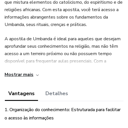
que mistura elementos do catolicismo, do espiritismo e de
religiões africanas. Com esta apostila, você terá acesso a
informações abrangentes sobre os fundamentos da
Umbanda, seus rituais, crenças e práticas.
A apostila de Umbanda é ideal para aqueles que desejam
aprofundar seus conhecimentos na religião, mas não têm
acesso a um terreiro próximo ou não possuem tempo
disponível para frequentar aulas presenciais. Com a
apostila, você poderá estudar em seu próprio ritmo e
Mostrar mais
horário, revisando o conteúdo sempre que necessário.
Este material foi elaborado com base em anos de
Vantagens
Detalhes
experiência na prática da Umbanda e em pesquisas
cuidadosas sobre a religião. A apostila de Umbanda é
1. Organização do conhecimento: Estruturada para facilitar
organizada de forma clara e objetiva, abrangendo desde
o acesso às informações
conceitos básicos até os mais avançados, permitindo que
os estudantes aprofundem seus conhecimentos na religião.