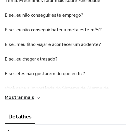
Tema: Precisamos falar mais sobre Ansiedade
E se...eu não conseguir este emprego?
E se...eu não conseguir bater a meta este mês?
E se...meu filho viajar e acontecer um acidente?
E se...eu chegar atrasado?
E se...eles não gostarem do que eu fiz?
Você sabe a importância do Sistema de Alarme de
Incêndios, não é?
Mostrar mais
Um alerta muito importante para que possamos planejar
Detalhes
nossas ações, os próximos passos, tomar providencias e
sair tranquilo depois de enfrentar o problema.