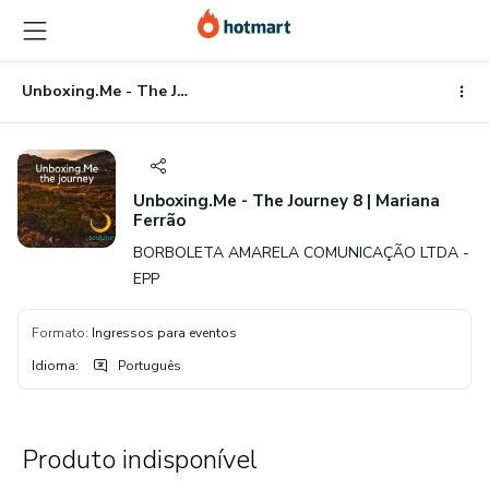
Ir
Ir
Ir
para
para
para
o
o
o
conteúdo
pagamento
rodapé
Unboxing.Me - The Journey 8 | Mariana Ferrão
principal
Unboxing.Me - The Journey 8 | Mariana
Ferrão
BORBOLETA AMARELA COMUNICAÇÃO LTDA -
EPP
Formato
:
Ingressos para eventos
Idioma
:
Português
Produto indisponível