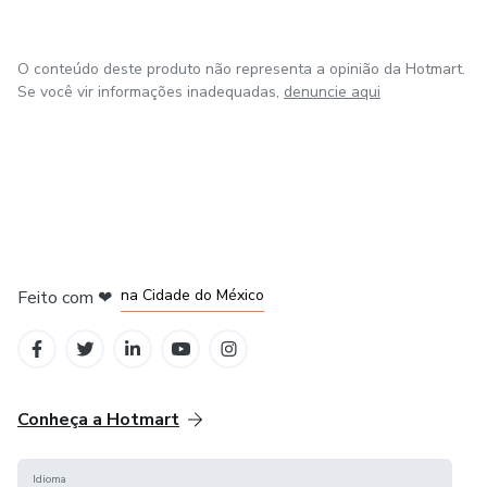
O conteúdo deste produto não representa a opinião da Hotmart.
Se você vir informações inadequadas,
denuncie aqui
em Bogotá
em Amsterdam
em Madrid
na Cidade do México
Feito com
❤
em Belo Horizonte
Conheça a Hotmart
Idioma