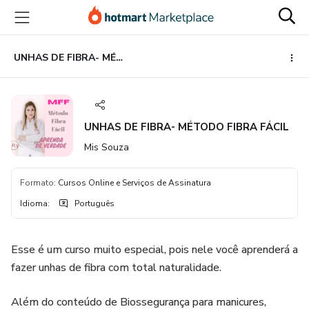
Ir
Ir
Ir
para
para
para
o
o
o
conteúdo
pagamento
rodapé
UNHAS DE FIBRA- MÉTODO FIBRA FÁCIL
principal
UNHAS DE FIBRA- MÉTODO FIBRA FÁCIL
Mis Souza
Formato
:
Cursos Online e Serviços de Assinatura
Idioma
:
Português
Esse é um curso muito especial, pois nele você aprenderá a
fazer unhas de fibra com total naturalidade.
Além do conteúdo de Biossegurança para manicures,