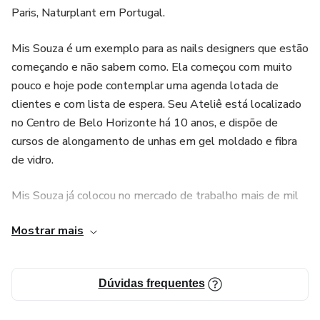
Paris, Naturplant em Portugal.
Mis Souza é um exemplo para as nails designers que estão
começando e não sabem como. Ela começou com muito
pouco e hoje pode contemplar uma agenda lotada de
clientes e com lista de espera. Seu Ateliê está localizado
no Centro de Belo Horizonte há 10 anos, e dispõe de
cursos de alongamento de unhas em gel moldado e fibra
de vidro.
Mis Souza já colocou no mercado de trabalho mais de mil
alunas, todas com certificado e aptas a atenderem suas
Mostrar mais
clientes e aumentarem sua fonte de renda. Compromisso
com as clientes e com as alunas é a marca registrada do
curso MFF por Mis Souza.
Dúvidas frequentes