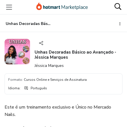
Ir
Ir
Ir
para
para
para
o
o
o
conteúdo
pagamento
rodapé
Unhas Decoradas Básico ao Avançado - Jéssica Marques
principal
Unhas Decoradas Básico ao Avançado -
Jéssica Marques
Jéssica Marques
Formato
:
Cursos Online e Serviços de Assinatura
Idioma
:
Português
Este é um treinamento exclusivo e Único no Mercado
Nails.