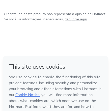
O conteúdo deste produto não representa a opinião da Hotmart.
Se você vir informações inadequadas,
denuncie aqui
em Bogotá
em Amsterdam
em Madrid
na Cidade do México
Feito com
❤
em Belo Horizonte
Conheça a Hotmart
Idioma