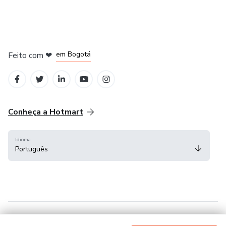
em Amsterdam
em Madrid
em Bogotá
Feito com
❤
em Belo Horizonte
na Cidade do México
Conheça a Hotmart
Idioma
Português