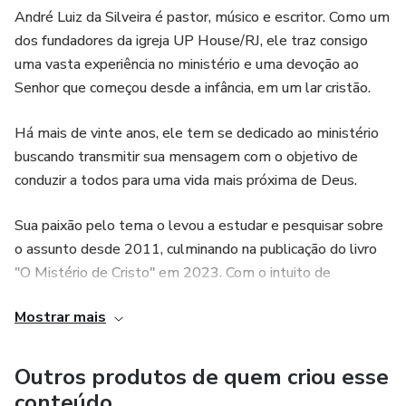
André Luiz da Silveira é pastor, músico e escritor. Como um
dos fundadores da igreja UP House/RJ, ele traz consigo
uma vasta experiência no ministério e uma devoção ao
Senhor que começou desde a infância, em um lar cristão.
Há mais de vinte anos, ele tem se dedicado ao ministério
buscando transmitir sua mensagem com o objetivo de
conduzir a todos para uma vida mais próxima de Deus.
Sua paixão pelo tema o levou a estudar e pesquisar sobre
o assunto desde 2011, culminando na publicação do livro
"O Mistério de Cristo" em 2023. Com o intuito de
compartilhar seu conhecimento de forma mais abrangente,
Mostrar mais
André decidiu criar um produto digital que consiste em
videoaulas explicativas sobre cada capítulo do livro.
Outros produtos de quem criou esse
Com sua expertise e comprometimento, André Luiz da
conteúdo