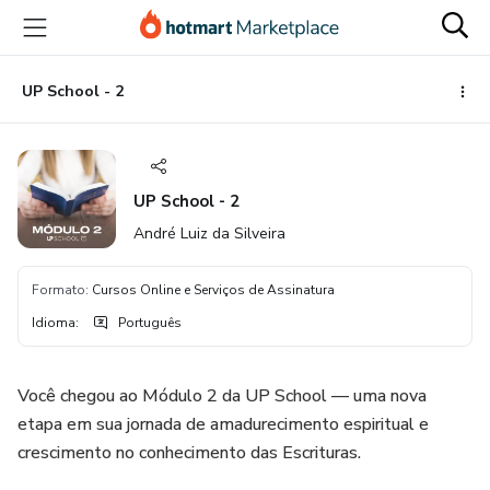
Ir
Ir
Ir
para
para
para
o
o
o
conteúdo
pagamento
rodapé
UP School - 2
principal
UP School - 2
André Luiz da Silveira
Formato
:
Cursos Online e Serviços de Assinatura
Idioma
:
Português
Você chegou ao Módulo 2 da UP School — uma nova
etapa em sua jornada de amadurecimento espiritual e
crescimento no conhecimento das Escrituras.