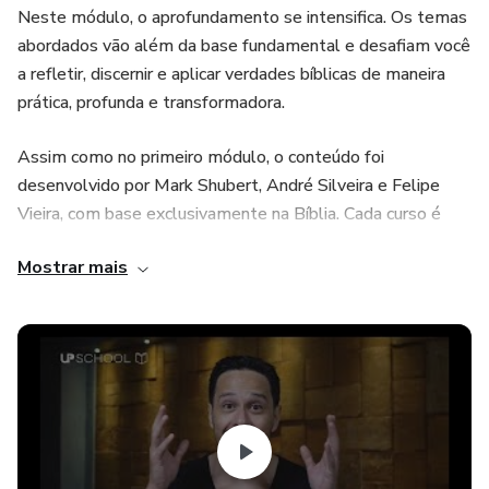
Neste módulo, o aprofundamento se intensifica. Os temas
abordados vão além da base fundamental e desafiam você
a refletir, discernir e aplicar verdades bíblicas de maneira
prática, profunda e transformadora.
Assim como no primeiro módulo, o conteúdo foi
desenvolvido por Mark Shubert, André Silveira e Felipe
Vieira, com base exclusivamente na Bíblia. Cada curso é
cuidadosamente pensado para te conduzir a um
Mostrar mais
relacionamento mais íntimo com Deus, e a uma vida
alinhada com o propósito Dele.
Continue firme. O caminho do discipulado é progressivo —
e cada passo traz novas revelações, clareza e poder
espiritual.