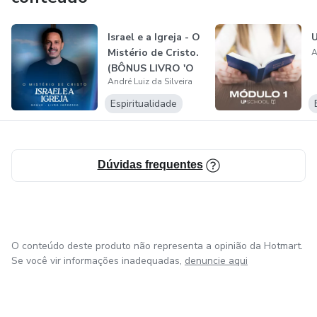
Silveira oferece um conteúdo de qualidade, guiando seus
alunos em uma jornada de aprendizado e reflexão,
Israel e a Igreja - O
U
ajudando-os a aprofundar sua compreensão sobre o maior
Mistério de Cristo.
A
e mais profundo mistério das Sagradas Escrituras.
(BÔNUS LIVRO 'O
André Luiz da Silveira
MI...
Espiritualidade
Dúvidas frequentes
O conteúdo deste produto não representa a opinião da Hotmart.
Se você vir informações inadequadas,
denuncie aqui