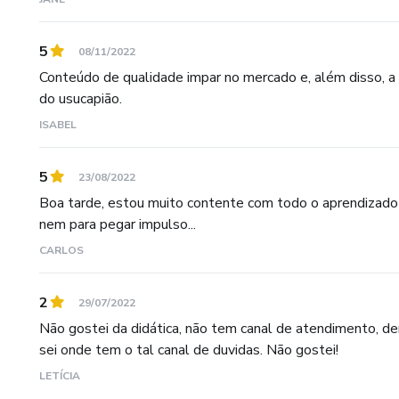
5
08/11/2022
Conteúdo de qualidade impar no mercado e, além disso, a 
do usucapião.
ISABEL
5
23/08/2022
Boa tarde, estou muito contente com todo o aprendizado a
nem para pegar impulso...
CARLOS
2
29/07/2022
Não gostei da didática, não tem canal de atendimento, d
sei onde tem o tal canal de duvidas. Não gostei!
LETÍCIA