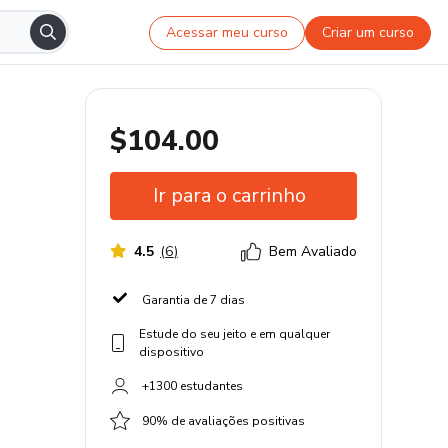
Acessar meu curso
Criar um curso
$104.00
Ir para o carrinho
4.5
(
6
)
Bem Avaliado
Garantia de 7 dias
Estude do seu jeito e em qualquer
dispositivo
+1300 estudantes
90% de avaliações positivas