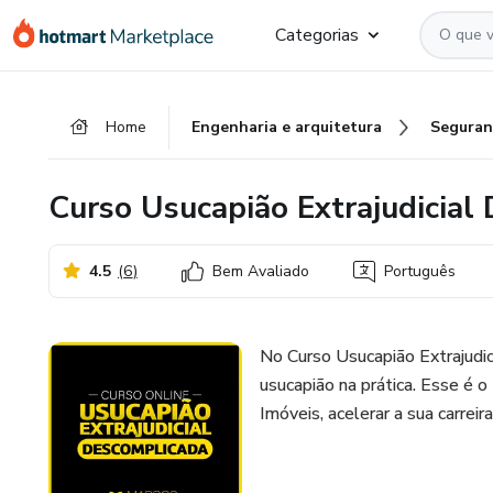
Ir
Ir
Ir
Categorias
para
para
para
o
o
o
conteúdo
pagamento
rodapé
Home
Engenharia e arquitetura
Seguran
principal
Curso Usucapião Extrajudicial
4.5
(
6
)
Bem Avaliado
Português
No Curso Usucapião Extrajudi
usucapião na prática. Esse é 
Imóveis, acelerar a sua carrei