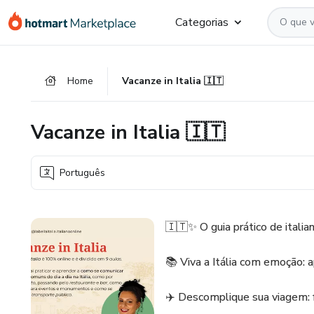
Ir
Ir
Ir
Categorias
para
para
para
o
o
o
conteúdo
pagamento
rodapé
Home
Vacanze in Italia 🇮🇹
principal
Vacanze in Italia 🇮🇹
Português
🇮🇹✨ O guia prático de italia
📚 Viva a Itália com emoção: 
✈️ Descomplique sua viagem: fa