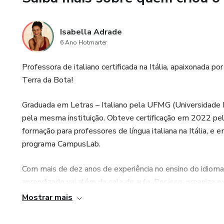
Isabella Adrade
6 Ano Hotmarter
Professora de italiano certificada na Itália, apaixonada p
Terra da Bota!
Graduada em Letras – Italiano pela UFMG (Universidade F
pela mesma instituição. Obteve certificação em 2022 pela
formação para professores de língua italiana na Itália, 
programa CampusLab.
Com mais de dez anos de experiência no ensino do idioma 
aprendizado vai além da sala de aula. Por isso, organiza e
Campus Magnolie, proporcionando aos alunos uma vivência ú
Mostrar mais