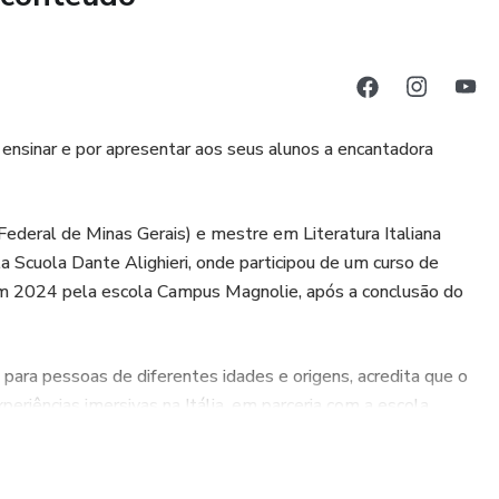
or ensinar e por apresentar aos seus alunos a encantadora
ederal de Minas Gerais) e mestre em Literatura Italiana
 Scuola Dante Alighieri, onde participou de um curso de
e em 2024 pela escola Campus Magnolie, após a conclusão do
para pessoas de diferentes idades e origens, acredita que o
xperiências imersivas na Itália, em parceria com a escola
nica da língua e da cultura italianas.