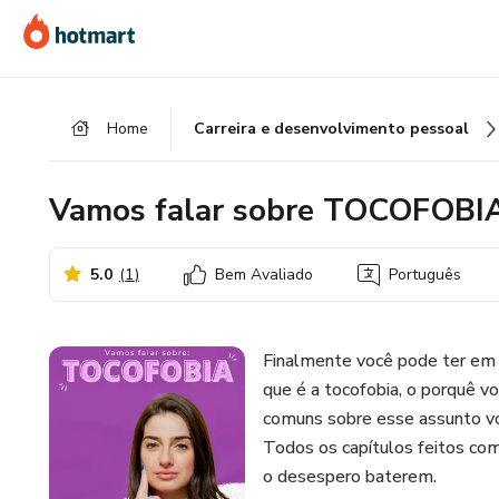
Ir
Ir
Ir
para
para
para
o
o
o
conteúdo
pagamento
rodapé
Home
Carreira e desenvolvimento pessoal
principal
Vamos falar sobre TOCOFOBI
5.0
(
1
)
Bem Avaliado
Português
Finalmente você pode ter em
que é a tocofobia, o porquê 
comuns sobre esse assunto vo
Todos os capítulos feitos com
o desespero baterem.