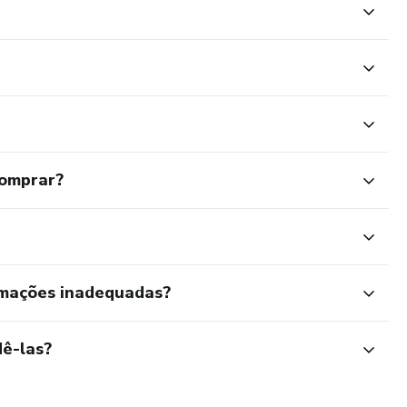
comprar?
rmações inadequadas?
ê-las?