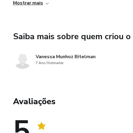
Mostrar mais
Dúvidas sobre tocofobia, anticoncepção e saúde
Saiba mais sobre quem criou o
Vanessa Munhoz Bitelman
7 Ano Hotmarter
Avaliações
5